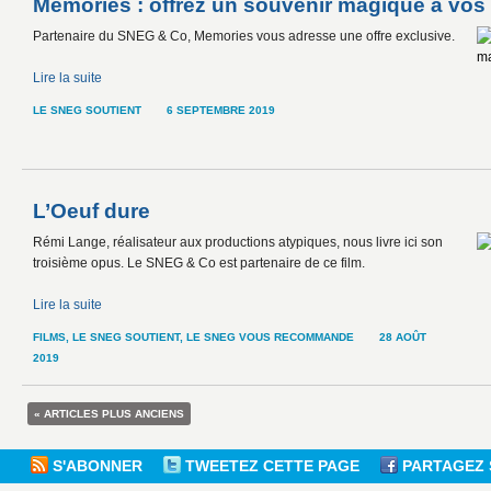
Memories : offrez un souvenir magique à vos c
Partenaire du SNEG & Co, Memories vous adresse une offre exclusive.
Lire la suite
LE SNEG SOUTIENT
6 SEPTEMBRE 2019
L’Oeuf dure
Rémi Lange, réalisateur aux productions atypiques, nous livre ici son
troisième opus. Le SNEG & Co est partenaire de ce film.
Lire la suite
FILMS
,
LE SNEG SOUTIENT
,
LE SNEG VOUS RECOMMANDE
28 AOÛT
2019
« ARTICLES PLUS ANCIENS
S'ABONNER
TWEETEZ CETTE PAGE
PARTAGEZ 