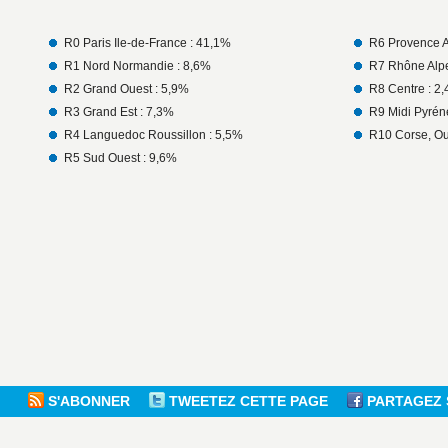
R0 Paris Ile-de-France : 41,1%
R6 Provence A
R1 Nord Normandie : 8,6%
R7 Rhône Alpe
R2 Grand Ouest : 5,9%
R8 Centre : 2
R3 Grand Est : 7,3%
R9 Midi Pyrén
R4 Languedoc Roussillon : 5,5%
R10 Corse, Ou
R5 Sud Ouest : 9,6%
S'ABONNER
TWEETEZ CETTE PAGE
PARTAGEZ 