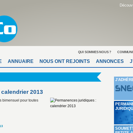
Découvr
QUI SOMMES NOUS ?
COMMUNI
E
ANNUAIRE
NOUS ONT REJOINTS
ANNONCES
J
J'ADHÈR
 calendrier 2013
s bimensuel pour toutes
PERMAN
JURIDIQ
13
SOUMET
PETITE 