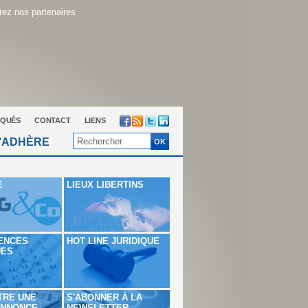
ez nos partenaires
QUÉS
CONTACT
LIENS
’ADHÈRE
E
LIEUX LIBERTINS
ENCES
HOT LINE JURIDIQUE
UES
TRE UNE
S'ABONNER À LA
ANNONCE
NEWSLETTER