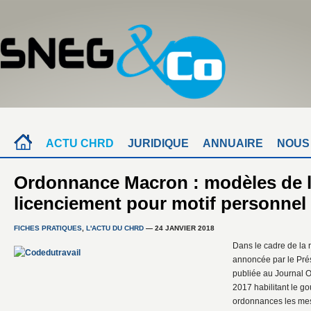
ACTU CHRD
JURIDIQUE
ANNUAIRE
NOUS
Ordonnance Macron : modèles de l
licenciement pour motif personne
FICHES PRATIQUES
,
L'ACTU DU CHRD
— 24 JANVIER 2018
Dans le cadre de la r
annoncée par le Prés
publiée au Journal Of
2017 habilitant le g
ordonnances les mes