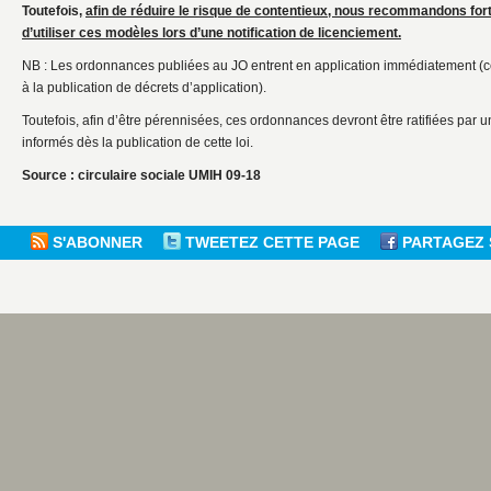
Toutefois,
afin de réduire le risque de contentieux, nous recommandons fo
d’utiliser ces modèles lors d’une notification de licenciement.
NB : Les ordonnances publiées au JO entrent en application immédiatement (
à la publication de décrets d’application).
Toutefois, afin d’être pérennisées, ces ordonnances devront être ratifiées par 
informés dès la publication de cette loi.
Source : circulaire sociale UMIH 09-18
S'ABONNER
TWEETEZ CETTE PAGE
PARTAGEZ 