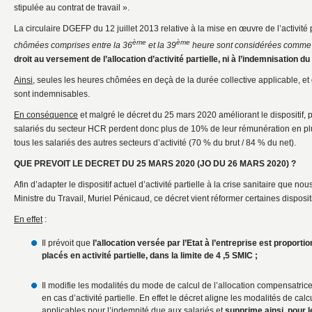
stipulée au contrat de travail ».
La circulaire DGEFP du 12 juillet 2013 relative à la mise en œuvre de l’activité p
ème
ème
chômées comprises entre la 36
et la 39
heure sont considérées comm
droit au versement de l’allocation d’activité partielle, ni à l’indemnisation d
Ainsi
, seules les heures chômées en deçà de la durée collective applicable, et d
sont indemnisables.
En conséquence
et malgré le décret du 25 mars 2020 améliorant le dispositif, pl
salariés du secteur HCR perdent donc plus de 10% de leur rémunération en plu
tous les salariés des autres secteurs d’activité (70 % du brut / 84 % du net).
QUE PREVOIT LE DECRET DU 25 MARS 2020 (JO DU 26 MARS 2020) ?
Afin d’adapter le dispositif actuel d’activité partielle à la crise sanitaire que 
Ministre du Travail, Muriel Pénicaud, ce décret vient réformer certaines disposition
En effet
:
Il prévoit que
l’allocation versée par l’Etat à l’entreprise est proport
placés en activité partielle, dans la limite de 4 ,5 SMIC ;
Il modifie les modalités du mode de calcul de l’allocation compensatric
en cas d’activité partielle. En effet le décret aligne les modalités de calc
applicables pour l’indemnité due aux salariés et
supprime ainsi, pour 