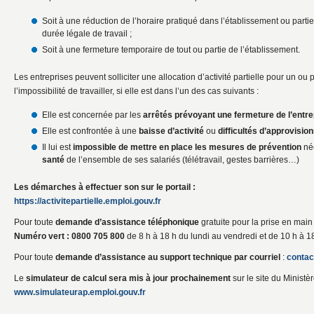
Soit à une réduction de l’horaire pratiqué dans l’établissement ou parti
durée légale de travail ;
Soit à une fermeture temporaire de tout ou partie de l’établissement.
Les entreprises peuvent solliciter une allocation d’activité partielle pour un ou 
l’impossibilité de travailler, si elle est dans l’un des cas suivants :
Elle est concernée par les
arrêtés prévoyant une fermeture de l’entre
Elle est confrontée à une
baisse
d’activité
ou
difficultés d’approvisi
Il lui est
impossible de mettre en place les mesures de prévention
néc
santé
de l’ensemble de ses salariés (télétravail, gestes barrières…)
Les démarches à effectuer son sur le portail :
https://activitepartielle.emploi.gouv.fr
Pour toute
demande
d’assistance téléphonique
gratuite pour la prise en main de
Numéro vert : 0800 705 800
de 8 h à 18 h du lundi au vendredi et de 10 h à 1
Pour toute
demande
d’assistance au support technique par
courriel
:
contac
Le
simulateur de calcul sera mis à jour prochainement
sur le site du Ministèr
www.simulateurap.emploi.gouv.fr