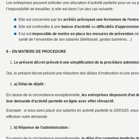
Les entreprises peuvent solliciter une allocation d’activité partielle pour un ou 
l’impossibilité de travailler, si elle est dans l’un des cas suivants :
Elle est concernée par les
arrêtés prévoyant une fermeture de l’entre
Elle est confrontée à une
baisse
d’activité
ou
difficultés d’approvisi
Il lui est
impossible de mettre en place les mesures de prévention
néc
santé de l’ensemble de ses salariés (télétravail, gestes barrières…)
II – EN MATIERE DE PROCEDURE
Le présent décret prévoit-il une simplification de la procédure administ
Oui, le présent décret prévoit une réduction des délais d’instruction et une proc
a) Délai de dépôt :
En raison de la circonstance exceptionnelle,
les entreprises disposent d’un d
leur demande d’activité partielle en ligne avec effet rétroactif.
Exemple : si vous avez placé vos salariés en activité partielle le 20/03/20, vo
effectuer votre demande.
b) Réponse de l’administration :
En raison de la circonstance exceptionnelle,
le délai d’acceptation implicite 