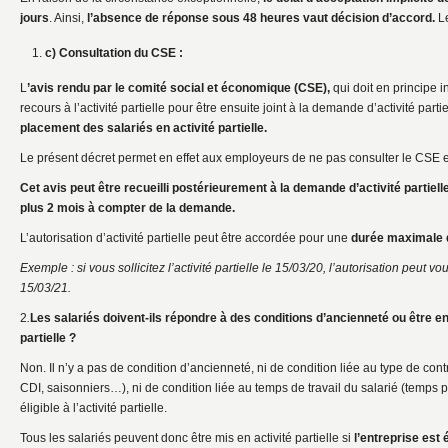
jours
. Ainsi,
l’absence de réponse sous 48 heures vaut décision d’accord.
L
c) Consultation du CSE :
L
’avis rendu par le comité social et économique (CSE),
qui doit en principe 
recours à l’activité partielle pour être ensuite joint à la demande d’activité partie
placement des salariés en activité partielle.
Le présent décret permet en effet aux employeurs de ne pas consulter le CSE 
Cet avis peut être recueilli postérieurement à la demande d’activité partiell
plus 2 mois à compter de la demande.
L’autorisation d’activité partielle peut être accordée pour une
durée maximale 
Exemple : si vous sollicitez l’activité partielle le 15/03/20, l’autorisation peut 
15/03/21.
2
.
Les salariés doivent-ils répondre à des conditions d’ancienneté ou être en 
partielle ?
Non. Il n’y a pas de condition d’ancienneté, ni de condition liée au type de cont
CDI, saisonniers…), ni de condition liée au temps de travail du salarié (temps p
éligible à l’activité partielle.
Tous les salariés peuvent donc être mis en activité partielle si
l’entreprise est é