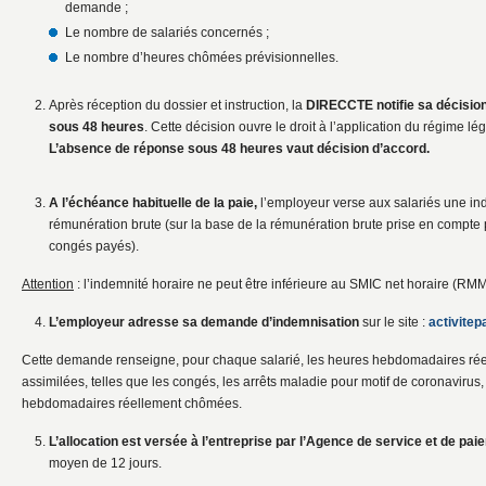
demande ;
Le nombre de salariés concernés ;
Le nombre d’heures chômées prévisionnelles.
Après réception du dossier et instruction, la
DIRECCTE notifie sa décision 
sous 48
heures
. Cette décision ouvre le droit à l’application du régime légal
L’absence de réponse sous 48 heures vaut décision d’accord.
A l’échéance habituelle de la paie,
l’employeur verse aux salariés une in
rémunération brute (sur la base de la rémunération brute prise en compte p
congés payés).
Attention
: l’indemnité horaire ne peut être inférieure au SMIC net horaire (RMM
L’employeur adresse sa demande
d’indemnisation
sur le site :
activitep
Cette demande renseigne, pour chaque salarié, les heures hebdomadaires réel
assimilées, telles que les congés, les arrêts maladie pour motif de coronavirus, 
hebdomadaires réellement chômées.
L’allocation est versée à l’entreprise par l’Agence de service et de pa
moyen de 12 jours.