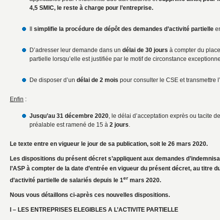
4,5 SMIC, le reste à charge pour l’entreprise.
Il
simplifie la procédure de dépôt des demandes d’activité partielle
en
D’adresser leur demande dans un
délai de 30 jours
à compter du placem
partielle lorsqu’elle est justifiée par le motif de circonstance exceptionne
De disposer d’un
délai de 2 mois
pour consulter le CSE et transmettre 
Enfin
:
Jusqu’au 31 décembre
2020
, le délai d’acceptation exprès ou tacite 
préalable est ramené de 15 à
2 jours
.
Le texte entre en vigueur le jour de sa publication, soit le 26 mars 2020.
Les dispositions du présent décret s’appliquent aux demandes d’indemnis
l’ASP à compter de la date d’entrée en vigueur du présent décret, au titre 
er
d’activité partielle de salariés depuis le 1
mars 2020.
Nous vous détaillons ci-après ces nouvelles dispositions.
I – LES ENTREPRISES ELEGIBLES A L’ACTIVITE PARTIELLE