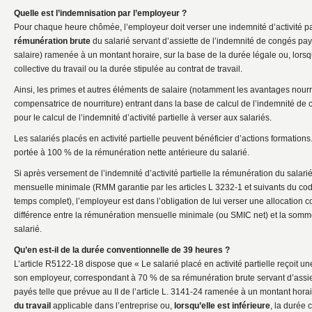
Quelle est l’indemnisation par l’employeur ?
Pour chaque heure chômée, l’employeur doit verser une indemnité d’activité pa
rémunération brute
du salarié servant d’assiette de l’indemnité de congés p
salaire) ramenée à un montant horaire, sur la base de la durée légale ou, lorsqu
collective du travail ou la durée stipulée au contrat de travail.
Ainsi, les primes et autres éléments de salaire (notamment les avantages nourr
compensatrice de nourriture) entrant dans la base de calcul de l’indemnité de
pour le calcul de l’indemnité d’activité partielle à verser aux salariés.
Les salariés placés en activité partielle peuvent bénéficier d’actions formations
portée à 100 % de la rémunération nette antérieure du salarié.
Si après versement de l’indemnité d’activité partielle la rémunération du salarié
mensuelle minimale (RMM garantie par les articles L 3232-1 et suivants du code
temps complet), l’employeur est dans l’obligation de lui verser une allocation 
différence entre la rémunération mensuelle minimale (ou SMIC net) et la somme
salarié.
Qu’en est-il de la durée conventionnelle de 39 heures ?
L’article R5122-18 dispose que « Le salarié placé en activité partielle reçoit u
son employeur, correspondant à 70 % de sa rémunération brute servant d’assie
payés telle que prévue au II de l’article L. 3141-24 ramenée à un montant hora
du travail
applicable dans l’entreprise ou,
lorsqu’elle est inférieure
, la durée 