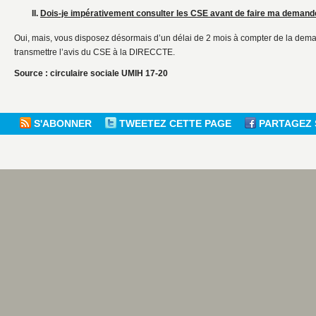
II.
Dois-je impérativement consulter les CSE avant de faire ma demand
Oui, mais, vous disposez désormais d’un délai de 2 mois à compter de la dema
transmettre l’avis du CSE à la DIRECCTE.
Source : circulaire sociale UMIH 17-20
S'ABONNER
TWEETEZ CETTE PAGE
PARTAGEZ 