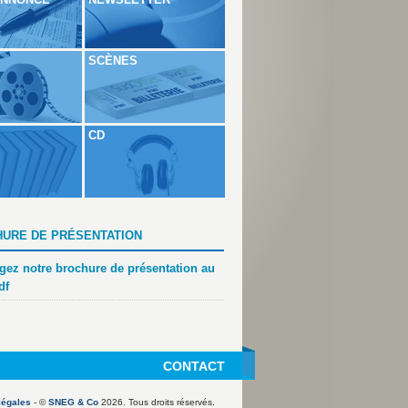
SCÈNES
CD
URE DE PRÉSENTATION
gez notre brochure de présentation au
df
CONTACT
légales
- ©
SNEG & Co
2026. Tous droits réservés.