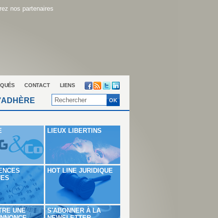
ez nos partenaires
QUÉS
CONTACT
LIENS
’ADHÈRE
E
LIEUX LIBERTINS
ENCES
HOT LINE JURIDIQUE
UES
TRE UNE
S'ABONNER À LA
ANNONCE
NEWSLETTER