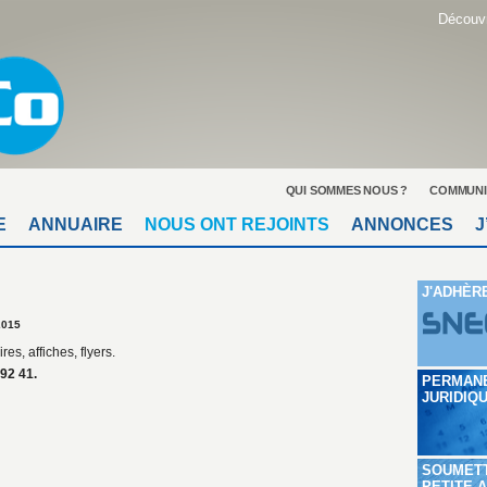
Découvr
QUI SOMMES NOUS ?
COMMUNI
E
ANNUAIRE
NOUS ONT REJOINTS
ANNONCES
J
J'ADHÈR
2015
res, affiches, flyers.
92 41.
PERMAN
JURIDIQ
SOUMET
PETITE 