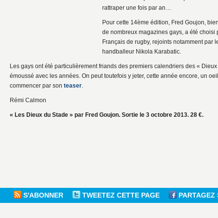
rattraper une fois par an…
Pour cette 14ème édition, Fred Goujon, bie
de nombreux magazines gays, a été choisi p
Français de rugby, rejoints notamment par le 
handballeur Nikola Karabatic.
Les gays ont été particulièrement friands des premiers calendriers des « Dieux d
émoussé avec les années. On peut toutefois y jeter, cette année encore, un oe
commencer par son
teaser
.
Rémi Calmon
« Les Dieux du Stade » par Fred Goujon. Sortie le 3 octobre 2013. 28 €.
S'ABONNER
TWEETEZ CETTE PAGE
PARTAGEZ 