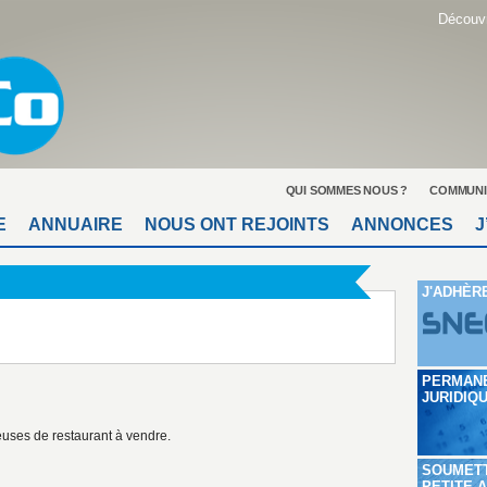
Découvr
QUI SOMMES NOUS ?
COMMUNI
E
ANNUAIRE
NOUS ONT REJOINTS
ANNONCES
J
J'ADHÈR
PERMAN
JURIDIQ
euses de restaurant à vendre.
SOUMET
PETITE 