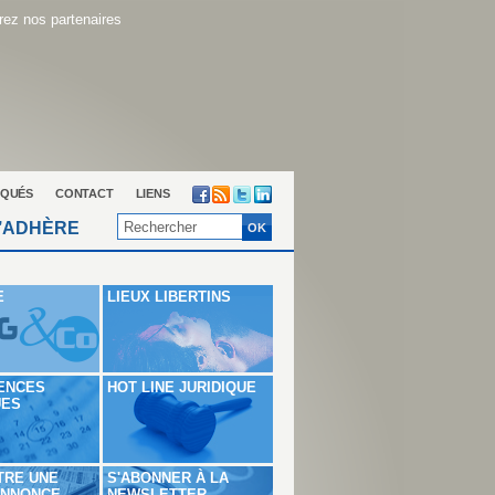
ez nos partenaires
QUÉS
CONTACT
LIENS
’ADHÈRE
E
LIEUX LIBERTINS
ENCES
HOT LINE JURIDIQUE
UES
TRE UNE
S'ABONNER À LA
ANNONCE
NEWSLETTER