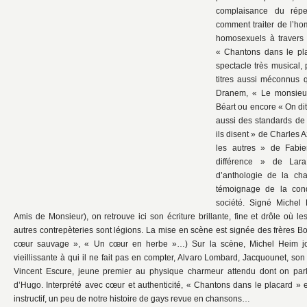
complaisance du rép
comment traiter de l’hom
homosexuels à travers 
« Chantons dans le pl
spectacle très musical,
titres aussi méconnus
Dranem, « Le monsieu
Béart ou encore « On dit
aussi des standards de
ils disent » de Charles
les autres » de Fabi
différence » de Lara
d’anthologie de la ch
témoignage de la cond
société. Signé Michel
Amis de Monsieur), on retrouve ici son écriture brillante, fine et drôle où l
autres contrepèteries sont légions. La mise en scène est signée des frères Bo
cœur sauvage », « Un cœur en herbe »…) Sur la scène, Michel Heim joue
vieillissante à qui il ne fait pas en compter, Alvaro Lombard, Jacquounet, so
Vincent Escure, jeune premier au physique charmeur attendu dont on parl
d’Hugo. Interprété avec cœur et authenticité, « Chantons dans le placard » es
instructif, un peu de notre histoire de gays revue en chansons…