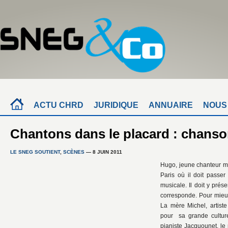
ACTU CHRD
JURIDIQUE
ANNUAIRE
NOUS
Chantons dans le placard : chans
LE SNEG SOUTIENT
,
SCÈNES
— 8 JUIN 2011
Hugo, jeune chanteur m
Paris où il doit passe
musicale. Il doit y prés
corresponde. Pour mieux 
La mère Michel, artist
pour sa grande cultur
pianiste Jacquounet, le 