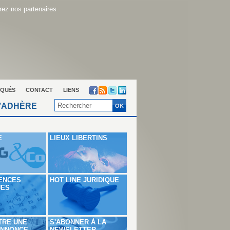
ez nos partenaires
QUÉS
CONTACT
LIENS
’ADHÈRE
E
LIEUX LIBERTINS
ENCES
HOT LINE JURIDIQUE
UES
TRE UNE
S'ABONNER À LA
ANNONCE
NEWSLETTER