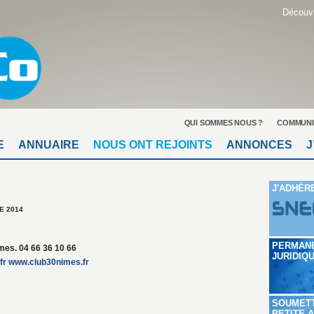
Découvr
QUI SOMMES NOUS ?
COMMUNI
E
ANNUAIRE
NOUS ONT REJOINTS
ANNONCES
J
J'ADHÈR
E 2014
PERMAN
mes. 04 66 36 10 66
JURIDIQ
fr
www.club30nimes.fr
SOUMET
PETITE 