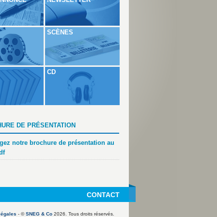
SCÈNES
CD
URE DE PRÉSENTATION
gez notre brochure de présentation au
df
CONTACT
légales
- ©
SNEG & Co
2026. Tous droits réservés.