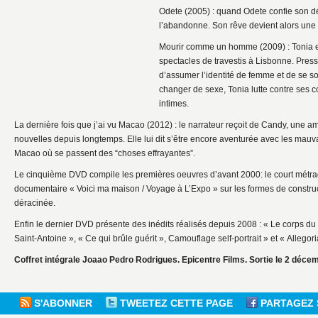
Odete (2005) : quand Odete confie son dés
l’abandonne. Son rêve devient alors une
Mourir comme un homme (2009) : Tonia e
spectacles de travestis à Lisbonne. Pres
d’assumer l’identité de femme et de se sou
changer de sexe, Tonia lutte contre ses co
intimes.
La dernière fois que j’ai vu Macao (2012) : le narrateur reçoit de Candy, une ami
nouvelles depuis longtemps. Elle lui dit s’être encore aventurée avec les mauva
Macao où se passent des “choses effrayantes”.
Le cinquième DVD compile les premières oeuvres d’avant 2000: le court métrag
documentaire « Voici ma maison / Voyage à L’Expo » sur les formes de construct
déracinée.
Enfin le dernier DVD présente des inédits réalisés depuis 2008 : « Le corps du 
Saint-Antoine », « Ce qui brûle guérit », Camouflage self-portrait » et « Allegor
Coffret intégrale Joaao Pedro Rodrigues. Epicentre Films. Sortie le 2 décem
S'ABONNER
TWEETEZ CETTE PAGE
PARTAGEZ 