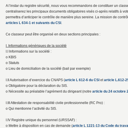
A l’instar du registre sécurité, nous vous recommandons de constituer un cla
centraliserez les principaux documents obligatoires visés ci-après relatifs à vo
permettra d’anticiper le contrôle de manière plus sereine. La mission de cont
articles L 634-1 et suivants du CSI
.
Ce classeur peut être organisé en deux sections principales :
I. Informations génériques de la société
I.I Informations sur la société :
o KBIS
o Statuts
o Lieu de domiciliation de la société (bail par exemple)
I.II Autorisation d’exercice du CNAPS (
article L 612-6 du CSI
et
article L.612-2
o Obligatoire pour la déclaration du SIS.
o Nécessite au préalable l’agrément du dirigeant (notre
article du 24 octobre
I.III Attestation de responsabilité civile professionnelle (RC Pro) :
o Qui mentionne l’activité du SIS.
I.IV Registre unique du personnel (URSSAF) :
o Mettre à disposition en cas de demande (
article L 1221-13 du Code du trava