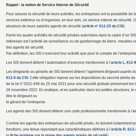
Rappel : la notion de Service Interne de Sécurité
Pour assurer la sécurité de leurs activités, les entreprises ont la possibilité de 
services extérieur ou d’organiser, en leur sein, un service interne de sécurité (
plusieurs de leurs salariés agents de sécurité (
article n° 612-25 du CSI
).
Parmi les quatre activités de sécurité privées autorisées dans le cadre d’un SI
intéresser est l’activité de surveillance ou de gardiennage de biens meubles
des agents de sécurité.
Par définition, les SIS n’exercent leur activité que pour le compte de l’entrepris
Les SIS doivent détenir l’autorisation d’exercice mentionnée à l’
article L. 612-
Les dirigeants ou gérants de SIS doivent détenir l’agrément dirigeant auprès
612-6 du CSI
. Cette obligation repose sur les dispositions du second alinéa de 
de la loi n°2021-646 du 25 mai 2021 pour une sécurité globale préservant les li
26 novembre 2022. En pratique, et en particulier dans les petites structures, le 
être le dirigeant ou
le gérant de l’entreprise.
Les agents des SIS doivent détenir une carte professionnelle mentionnée à l’
ar
Comme les agents des entreprises de sécurité privée, ils doivent notamment por
fonctions, une tenue répondant aux caractéristiques définies à l’
article R. 613
la
fiche pratique sur la tenue des agents privés de sécurité
).