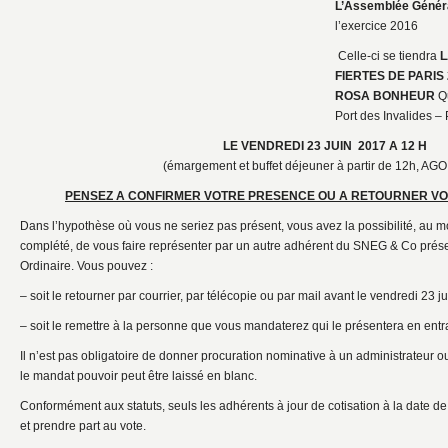
L’Assemblée Généra
l’exercice 2016
Celle-ci se tiendra
L
FIERTES DE PARIS
ROSA BONHEUR
Q
Port des Invalides – 
LE VENDREDI 23 JUIN 2017 A 12 H
(émargement et buffet déjeuner à partir de 12h, AGO
PENSEZ A CONFIRMER VOTRE PRESENCE OU A RETOURNER V
Dans l’hypothèse où vous ne seriez pas présent, vous avez la possibilité, au m
complété, de vous faire représenter par un autre adhérent du SNEG & Co prés
Ordinaire. Vous pouvez :
– soit le retourner par courrier, par télécopie ou par mail avant le vendredi 23 j
– soit le remettre à la personne que vous mandaterez qui le présentera en ent
Il n’est pas obligatoire de donner procuration nominative à un administrateur 
le mandat pouvoir peut être laissé en blanc.
Conformément aux statuts, seuls les adhérents à jour de cotisation à la date de
et prendre part au vote.