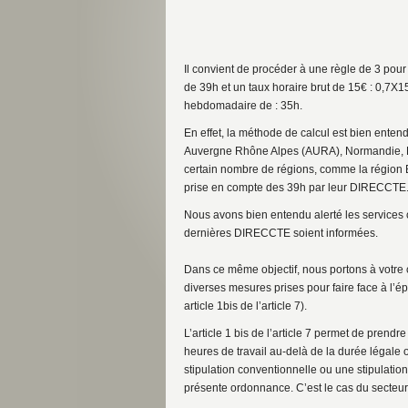
Il convient de procéder à une règle de 3 pou
de 39h et un taux horaire brut de 15€ : 0,7X15
hebdomadaire de : 35h.
En effet, la méthode de calcul est bien enten
Auvergne Rhône Alpes (AURA), Normandie, Pa
certain nombre de régions, comme la région 
prise en compte des 39h par leur DIRECCTE
Nous avons bien entendu alerté les services 
dernières DIRECCTE soient informées.
Dans ce même objectif, nous portons à votre 
diverses mesures prises pour faire face à l’ép
article 1bis de l’article 7).
L’article 1 bis de l’article 7 permet de prend
heures de travail au-delà de la durée légale o
stipulation conventionnelle ou une stipulation
présente ordonnance. C’est le cas du secteu