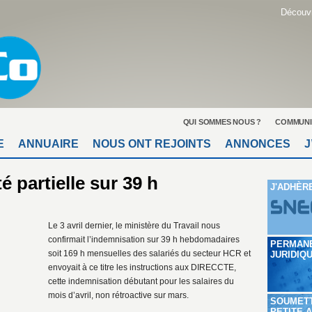
Découvr
QUI SOMMES NOUS ?
COMMUNI
E
ANNUAIRE
NOUS ONT REJOINTS
ANNONCES
J
é partielle sur 39 h
J'ADHÈR
Le 3 avril dernier, le ministère du Travail nous
confirmait l’indemnisation sur 39 h hebdomadaires
PERMAN
soit 169 h mensuelles des salariés du secteur HCR et
JURIDIQ
envoyait à ce titre les instructions aux DIRECCTE,
cette indemnisation débutant pour les salaires du
mois d’avril, non rétroactive sur mars.
SOUMET
PETITE 