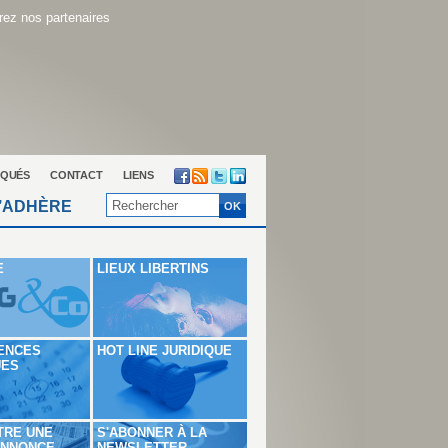
ez nos partenaires
QUÉS
CONTACT
LIENS
’ADHÈRE
E
LIEUX LIBERTINS
ENCES
HOT LINE JURIDIQUE
UES
TRE UNE
S'ABONNER À LA
ANNONCE
NEWSLETTER