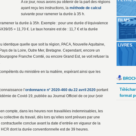
A ce jour, nous avons pu obtenir de la part des régions
ayant reçu les instructions, la
méthode de calcul
suivante pour ramener la durée à 35 h.
FILMS
r ramener la durée à 35h. Exemple : pour une durée d’équivalence
X39/35 = 11,70 €. Le taux horaire est de : 11,7 € et la durée
du identique quelle que soit la région, PACA, Nouvelle Aquitaine,
LIVRES
ys de la Loire, Outre Mer, Bretagne. Cependant, encore un
Bourgogne Franche Comté, ou encore Grand Est, se voit refuser la
.
compétents du ministère en la matière, espérant ainsi que les
BROCH
Téléchar
connaissance l’
ordonnance n° 2020-460 du 22 avril 2020
portant
format p
idémie de Covid-19, publiée au Journal Officiel de ce jour (voir
re en compte, dans les heures non travaillées indemnisables, les
u collective du travail, dès lors qu’elles sont prévues par une
 contractuelle conclue avant la date d’entrée en vigueur de la
r HCR dont la durée conventionnelle est de 39 heures.