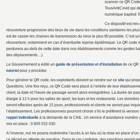
scanner ce QR Code v
TousAntiCovid qui dé
numérique baptisé T
Ce dispositif est mi
réouverture progressive des lieux de vie dans les conditions sanitaires les plus
est de casser les chaines de transmission du virus le plus tôt possible. C’est un
réouverture, notamment en cas d’éventuelle reprise épidémique. Le QR code ne s
perdurera au-delà de cette date dans nos établissements comme les gestes bar
des déplacements…).
Le Gouvernement a édité un
guide de présentation et d’installation
de ce QR 
tutoriel
pour y procéder.
Pour générer le QR code, les exploitants doivent se rendre sur ce
site
qui prop
Questions. Une fois reçu, ce QR Code sera placé à l’entrée de leur établissem
client, la date et l’heure de passage seront alors enregistrées. La durée de p
élargie à 12 h pour les salles de sport, les bars et les restaurants. Les donné
seront effacées après de 15 jours, professionnels et clients ne seront pas inqui
l’établissement. Les professionnels pourront choisir s’ils le préfèrent la versi
rappel individuelle
à la demande de la CNIL. Un service d’assistance numéro ve
mis en place : 0 805 032 030.
A l’inverse, nul ne pourra restreindre l’accès à un lieu où la mise en place d
ce décret en attente de parution. Dans le cas contraire, des sanctions seront p