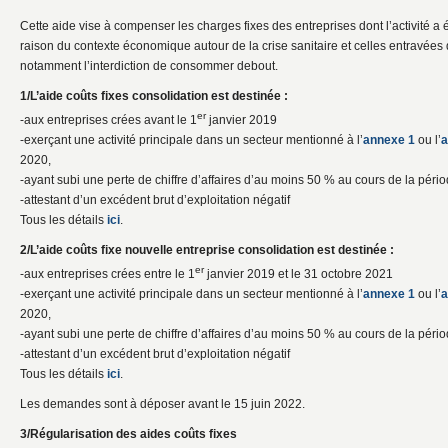
Cette aide vise à compenser les charges fixes des entreprises dont l’activité a 
raison du contexte économique autour de la crise sanitaire et celles entravée
notamment l’interdiction de consommer debout.
1/L’aide coûts fixes consolidation est destinée :
er
-aux entreprises crées avant le 1
janvier 2019
-exerçant une activité principale dans un secteur mentionné à l’
annexe 1
ou l’
a
2020,
-ayant subi une perte de chiffre d’affaires d’au moins 50 % au cours de la péri
-attestant d’un excédent brut d’exploitation négatif
Tous les détails
ici
.
2/L’aide coûts fixe nouvelle entreprise consolidation est destinée :
er
-aux entreprises crées entre le 1
janvier 2019 et le 31 octobre 2021
-exerçant une activité principale dans un secteur mentionné à l’
annexe 1
ou l’
a
2020,
-ayant subi une perte de chiffre d’affaires d’au moins 50 % au cours de la péri
-attestant d’un excédent brut d’exploitation négatif
Tous les détails
ici
.
Les demandes sont à déposer avant le 15 juin 2022.
3/Régularisation des aides coûts fixes