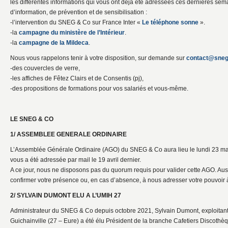
les différentes informations qui vous ont déjà été adressées ces dernières se
d’information, de prévention et de sensibilisation :
-l’intervention du SNEG & Co sur France Inter «
Le téléphone sonne
».
-la
campagne du ministère de l’Intérieur
.
-la
campagne de la Mildeca
.
Nous vous rappelons tenir à votre disposition, sur demande sur
contact@sneg
-des couvercles de verre,
-les affiches de Fêtez Clairs et de Consentis (pj),
-des propositions de formations pour vos salariés et vous-même.
LE SNEG & CO
1/ ASSEMBLEE GENERALE ORDINAIRE
L’Assemblée Générale Ordinaire (AGO) du SNEG & Co aura lieu le lundi 23 ma
vous a été adressée par mail le 19 avril dernier.
A ce jour, nous ne disposons pas du quorum requis pour valider cette AGO. Aus
confirmer votre présence ou, en cas d’absence, à nous adresser votre pouvoir 
2/ SYLVAIN DUMONT ELU A L’UMIH 27
Administrateur du SNEG & Co depuis octobre 2021, Sylvain Dumont, exploitan
Guichainville (27 – Eure) a été élu Président de la branche Cafetiers Discothè