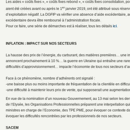
Les aides « coûts fixes », « coûts fixes rebond », « coûts fixes consolidation, po
er
aient été créées avant ou après le 1
janvier 2019, ont été attribué sous réser
d’exploitation négatif. La DGFIP va vérifier une absence d’aide excédentaire, 
excédentaire devra être remboursé à l’administration fiscale.
Pour ce faire, une série de démarches est à réaliser, tous les détails
ici
.
INFLATION : IMPACT SUR NOS SECTEURS
La hausse des prix de l’énergie, du carburant, des matières premières… une inf
annoncent prochainement à 10 %… la guerre en Ukraine qui entraîne une rareté
difficultés d’approvisionnement… impacte l’économie de tous nos secteurs d’act
Face à ce phénomène, nombre d’adhérents ont signalé :
-une baisse plus ou moins importante de fréquentation de la clientèle en difficu
-une difficulté à maintenir leurs prix de vente, qui supposerait une augmentation
En vue de la nomination d’un nouveau Gouvernement, au 13 mai selon les der
de l’Elysée, les Organisations Professionnelles préparent une interpellation 
ministres en charge de l’Economie, des TPE PME, pour évoquer ce contexte da
évoquer les difficultés rencontrées par les professionnels de nos secteurs.
SACEM