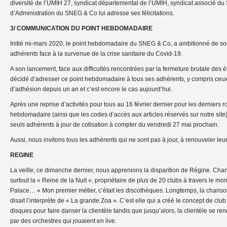
diversité de l’UMIH 27, syndicat départemental de l’UMIH, syndicat associé d
d’Administration du SNEG & Co lui adresse ses félicitations.
3/ COMMUNICATION DU POINT HEBDOMADAIRE
Initié mi-mars 2020, le point hebdomadaire du SNEG & Co, a ambitionné de so
adhérents face à la survenue de la crise sanitaire du Covid-19.
A son lancement, face aux difficultés rencontrées par la fermeture brutale des
décidé d’adresser ce point hebdomadaire à tous ses adhérents, y compris ceux
d’adhésion depuis un an et c’est encore le cas aujourd’hui.
Après une reprise d’activités pour tous au 16 février dernier pour les derniers r
hebdomadaire (ainsi que les codes d’accès aux articles réservés sur notre site
seuls adhérents à jour de cotisation à compter du vendredi 27 mai prochain.
Aussi, nous invitons tous les adhérents qui ne sont pas à jour, à renouveler leu
REGINE
La veille, ce dimanche dernier, nous apprenions la disparition de Régine. Ch
surtout la « Reine de la Nuit », propriétaire de plus de 20 clubs à travers le 
Palace… « Mon premier métier, c’était les discothèques. Longtemps, la chanso
disait l’interprète de « La grande Zoa ». C’est elle qui a créé le concept de club
disques pour faire danser la clientèle tandis que jusqu’alors, la clientèle se 
par des orchestres qui jouaient en live.