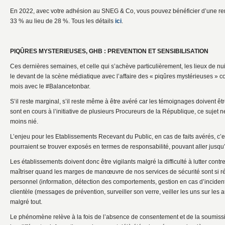
En 2022, avec votre adhésion au SNEG & Co, vous pouvez bénéficier d’une rem
33 % au lieu de 28 %. Tous les détails
ici
.
PIQÛRES MYSTERIEUSES, GHB : PREVENTION ET SENSIBILISATION
Ces dernières semaines, et celle qui s’achève particulièrement, les lieux de nui
le devant de la scène médiatique avec l’affaire des « piqûres mystérieuses » co
mois avec le #Balancetonbar.
S’il reste marginal, s’il reste même à être avéré car les témoignages doivent êt
sont en cours à l’initiative de plusieurs Procureurs de la République, ce sujet n
moins nié.
L’enjeu pour les Etablissements Recevant du Public, en cas de faits avérés, c’e
pourraient se trouver exposés en termes de responsabilité, pouvant aller jusqu’
Les établissements doivent donc être vigilants malgré la difficulté à lutter contre 
maîtriser quand les marges de manœuvre de nos services de sécurité sont si ré
personnel (information, détection des comportements, gestion en cas d’incident…
clientèle (messages de prévention, surveiller son verre, veiller les uns sur les
malgré tout.
Le phénomène relève à la fois de l’absence de consentement et de la soumissi