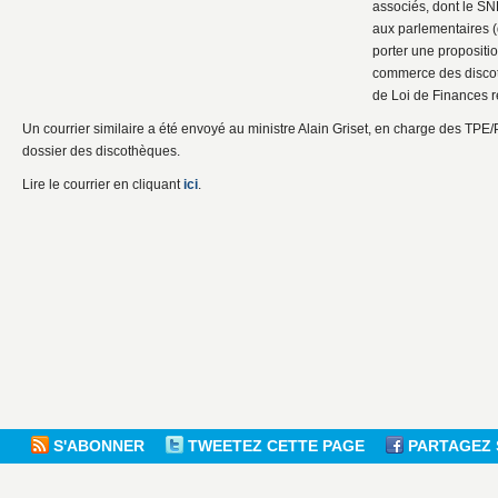
associés, dont le S
aux parlementaires (
porter une propositi
commerce des discot
de Loi de Finances rec
Un courrier similaire a été envoyé au ministre Alain Griset, en charge des TPE/P
dossier des discothèques.
Lire le courrier en cliquant
ici
.
S'ABONNER
TWEETEZ CETTE PAGE
PARTAGEZ 