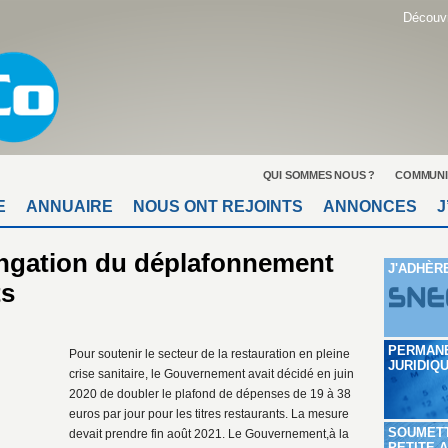
Découvr
QUI SOMMES NOUS ?
COMMUNI
E
ANNUAIRE
NOUS ONT REJOINTS
ANNONCES
J
ongation du déplafonnement
J'ADHÈR
ts
PERMAN
Pour soutenir le secteur de la restauration en pleine
JURIDIQ
crise sanitaire, le Gouvernement avait décidé en juin
2020 de doubler le plafond de dépenses de 19 à 38
euros par jour pour les titres restaurants. La mesure
SOUMET
devait prendre fin août 2021. Le Gouvernement,à la
PETITE 