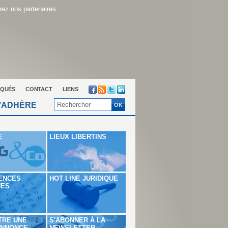
ez nos partenaires
QUÉS
CONTACT
LIENS
’ADHÈRE
E
LIEUX LIBERTINS
ENCES
HOT LINE JURIDIQUE
UES
TRE UNE
S'ABONNER À LA
ANNONCE
NEWSLETTER