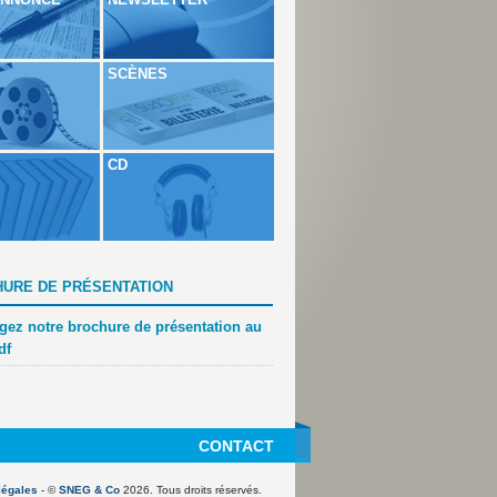
SCÈNES
CD
URE DE PRÉSENTATION
gez notre brochure de présentation au
df
CONTACT
légales
- ©
SNEG & Co
2026. Tous droits réservés.