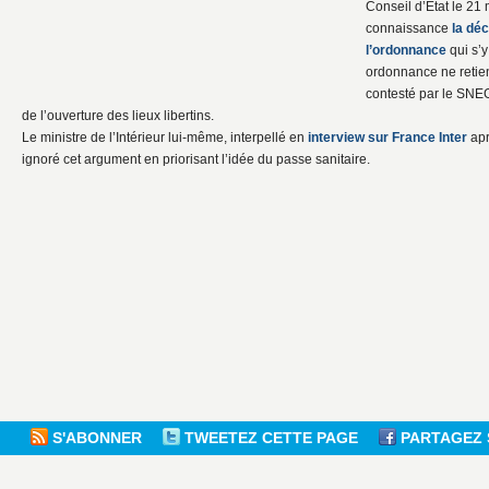
Conseil d’Etat le 21
connaissance
la déc
l’ordonnance
qui s’y
ordonnance ne retien
contesté par le SNEG
de l’ouverture des lieux libertins.
Le ministre de l’Intérieur lui-même, interpellé en
interview sur France Inter
apr
ignoré cet argument en priorisant l’idée du passe sanitaire.
S'ABONNER
TWEETEZ CETTE PAGE
PARTAGEZ 