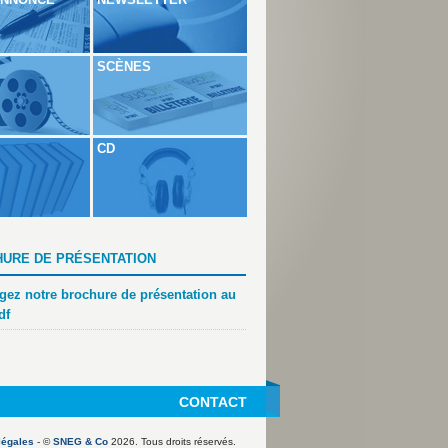
SCÈNES
CD
URE DE PRÉSENTATION
gez notre brochure de présentation au
df
CONTACT
légales
- ©
SNEG & Co
2026. Tous droits réservés.