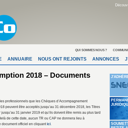
Découvr
QUI SOMMES NOUS ?
COMMUNI
E
ANNUAIRE
NOUS ONT REJOINTS
ANNONCES
J
emption 2018 – Documents
J'ADHÈR
PERMAN
 les professionnels que les Chèques d’Accompagnement
JURIDIQ
18 peuvent être acceptés jusqu’au 31 décembre 2018, les Titres
jusqu’au 31 janvier 2019 et qu’ils doivent être remis au plus tard
-delà de cette date, aucun TR ou CAP ne donnera lieu à
SOUMET
 document officiel en cliquant
ici
.
PETITE 