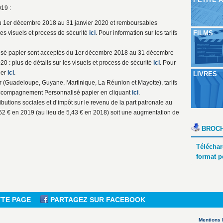
19 :
du 1er décembre 2018 au 31 janvier 2020 et remboursables
 les visuels et process de sécurité
ici
. Pour information sur les tarifs
FILMS
é papier sont acceptés du 1er décembre 2018 au 31 décembre
0 : plus de détails sur les visuels et process de sécurité
ici
. Pour
uer
ici
.
LIVRES
 (Guadeloupe, Guyane, Martinique, La Réunion et Mayotte), tarifs
Accompagnement Personnalisé papier en cliquant
ici
.
ributions sociales et d’impôt sur le revenu de la part patronale au
,52 € en 2019 (au lieu de 5,43 € en 2018) soit une augmentation de
BROCH
Téléchar
format p
TTE PAGE
PARTAGEZ SUR FACEBOOK
Mentions 