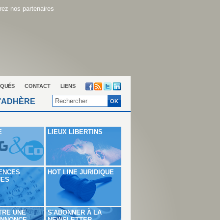
ez nos partenaires
QUÉS
CONTACT
LIENS
’ADHÈRE
E
LIEUX LIBERTINS
ENCES
HOT LINE JURIDIQUE
UES
TRE UNE
S'ABONNER À LA
ANNONCE
NEWSLETTER