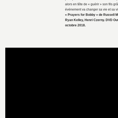
alors en tête de « guérir » son fils grâ
événement va changer sa vie et sa 
« Prayers for Bobby » de Russell 
Ryan Kelley, Henri Czerny. DVD Out
octobre 2018.