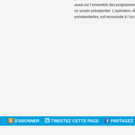
aussi sur l’ensemble des programmes
ce scrutin présidentiel. L’opération,
présidentielles, est reconduite à l’oc
S'ABONNER
TWEETEZ CETTE PAGE
PARTAGEZ 