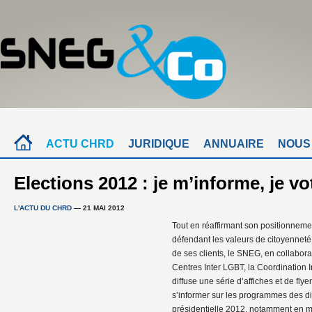
ACTU CHRD
JURIDIQUE
ANNUAIRE
NOUS
Elections 2012 : je m’informe, je vo
L'ACTU DU CHRD
— 21 MAI 2012
Tout en réaffirmant son positionneme
défendant les valeurs de citoyennet
de ses clients, le SNEG, en collabor
Centres Inter LGBT, la Coordination I
diffuse une série d’affiches et de fly
s’informer sur les programmes des dif
présidentielle 2012, notamment en ma