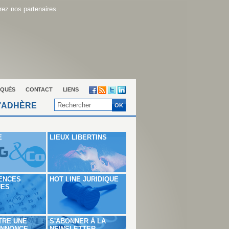
ez nos partenaires
QUÉS
CONTACT
LIENS
’ADHÈRE
E
LIEUX LIBERTINS
ENCES
HOT LINE JURIDIQUE
UES
TRE UNE
S'ABONNER À LA
ANNONCE
NEWSLETTER