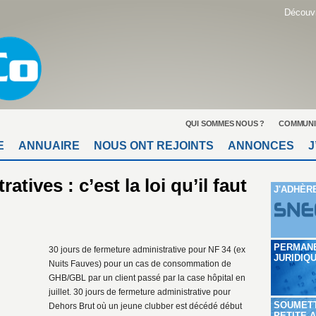
Découvr
QUI SOMMES NOUS ?
COMMUNI
E
ANNUAIRE
NOUS ONT REJOINTS
ANNONCES
J
tives : c’est la loi qu’il faut
J'ADHÈR
PERMAN
30 jours de fermeture administrative pour NF 34 (ex
JURIDIQ
Nuits Fauves) pour un cas de consommation de
GHB/GBL par un client passé par la case hôpital en
juillet. 30 jours de fermeture administrative pour
SOUMET
Dehors Brut où un jeune clubber est décédé début
PETITE 