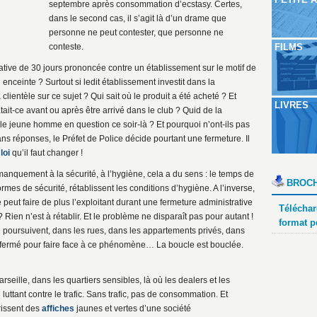
septembre après consommation d’ecstasy. Certes,
dans le second cas, il s’agit là d’un drame que
personne ne peut contester, que personne ne
conteste.
FILMS
rative de 30 jours prononcée contre un établissement sur le motif de
nceinte ? Surtout si ledit établissement investit dans la
 clientèle sur ce sujet ? Qui sait où le produit a été acheté ? Et
LIVRES
t-ce avant ou après être arrivé dans le club ? Quid de la
e jeune homme en question ce soir-là ? Et pourquoi n’ont-ils pas
sans réponses, le Préfet de Police décide pourtant une fermeture. Il
a
loi
qu’il faut changer !
anquement à la sécurité, à l’hygiène, cela a du sens : le temps de
BROCH
rmes de sécurité, rétablissent les conditions d’hygiène. A l’inverse,
eut faire de plus l’exploitant durant une fermeture administrative
Téléchar
Rien n’est à rétablir. Et le problème ne disparaît pas pour autant !
format p
e poursuivent, dans les rues, dans les appartements privés, dans
à fermé pour faire face à ce phénomène… La boucle est bouclée.
ille, dans les quartiers sensibles, là où les dealers et les
 En luttant contre le trafic. Sans trafic, pas de consommation. Et
rissent des
affiches
jaunes et vertes d’une société