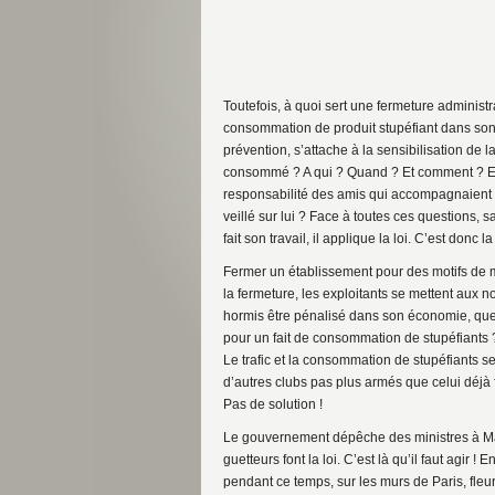
Toutefois, à quoi sert une fermeture administ
consommation de produit stupéfiant dans son e
prévention, s’attache à la sensibilisation de la
consommé ? A qui ? Quand ? Et comment ? Etai
responsabilité des amis qui accompagnaient l
veillé sur lui ? Face à toutes ces questions, 
fait son travail, il applique la loi. C’est donc l
Fermer un établissement pour des motifs de m
la fermeture, les exploitants se mettent aux no
hormis être pénalisé dans son économie, que p
pour un fait de consommation de stupéfiants ? 
Le trafic et la consommation de stupéfiants s
d’autres clubs pas plus armés que celui déj
Pas de solution !
Le gouvernement dépêche des ministres à Marse
guetteurs font la loi. C’est là qu’il faut agir !
pendant ce temps, sur les murs de Paris, fleu