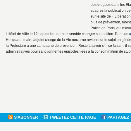
des drogues dans les Eta
et après la publication de
sur le site de « Libératio
plus de prévention, moins
Police de Paris, qui n’ava
l’Hôtel de Ville le 12 septembre dernier, semble changer sa position. Dans un
a
Hocquard, maire adjoint chargé de la Vie nocturne revient sur le sujet en général
la Préfecture à une campagne de prévention. Reste à savoir s’il, ce faisant, il 
administratives pour sanctionner les épisodes liées à la consommation de stu
S'ABONNER
TWEETEZ CETTE PAGE
PARTAGEZ 