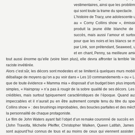
vestimentaires, ainsi que les problèm
qui sont toute la trame du spectacle.
L’histoire de Tracy, une adolescente u
au « Corny Collins show », émiss
produit la jeune élite blanche de 
succès, mais aussi l’amour et surto
pour que les noirs et les blancs se 
par Link, son prétendant, Seaweed, 
et en chant, Penny, sa meilleure am
tout aussi énorme qu’elle (voire bien plus), elle devra affronter la terrible V
raciste invétérée.
Alors c’est sûr, les décors sont modestes et se limitent à quelques murs mobil
déballage de moyens qu’on a pu voir dans « Les 10 commandements » ou « Le 
que de toute évidence « Mamma mia » disposait d’un budget bien plus importa
simples, « Hairspray » n’a pas à rougir de la sobre qualité de ses décors. Les 
crédibles, mais surtout typiquement caractéristiques de l’époque. Quand a
impeccables et il n’aurait pu en être autrement compte tenu du titre du sp
Collins show » : des brushings improbables, des boucles parfaites et des mè
la personnalité de chaque protagoniste.
Le film de John Waters ayant fait l’objet d’un remake couronné de succès en
(John Travolta, Michelle Pfeiffer, Christopher Walken, Queen Latifah, James
sont aujourd’hui connus de tous et au moins de ceux qui viennent assister 