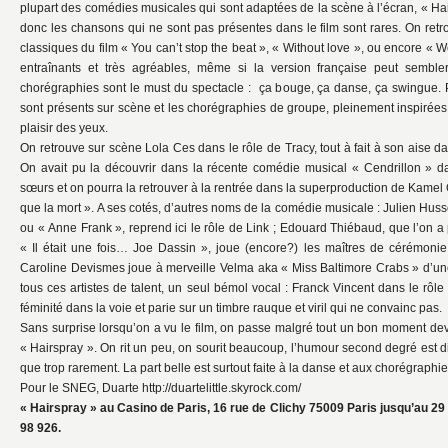
plupart des comédies musicales qui sont adaptées de la scène à l’écran, « Hai
donc les chansons qui ne sont pas présentes dans le film sont rares. On retr
classiques du film « You can’t stop the beat », « Without love », ou encore « 
entraînants et très agréables, même si la version française peut sembl
chorégraphies sont le must du spectacle : ça bouge, ça danse, ça swingue. 
sont présents sur scène et les chorégraphies de groupe, pleinement inspirées
plaisir des yeux.
On retrouve sur scène Lola Ces dans le rôle de Tracy, tout à fait à son aise
On avait pu la découvrir dans la récente comédie musical « Cendrillon » 
sœurs et on pourra la retrouver à la rentrée dans la superproduction de Kamel O
que la mort ». A ses cotés, d’autres noms de la comédie musicale : Julien Huss
ou « Anne Frank », reprend ici le rôle de Link ; Edouard Thiébaud, que l’on a
« Il était une fois… Joe Dassin », joue (encore?) les maîtres de cérémoni
Caroline Devismes joue à merveille Velma aka « Miss Baltimore Crabs » d’une
tous ces artistes de talent, un seul bémol vocal : Franck Vincent dans le rôl
féminité dans la voie et parie sur un timbre rauque et viril qui ne convainc pas.
Sans surprise lorsqu’on a vu le film, on passe malgré tout un bon moment de
« Hairspray ». On rit un peu, on sourit beaucoup, l’humour second degré est dist
que trop rarement. La part belle est surtout faite à la danse et aux chorégraphies
Pour le SNEG, Duarte http://duartelittle.skyrock.com/
« Hairspray » au Casino de Paris, 16 rue de Clichy 75009 Paris jusqu’au 29
98 926.