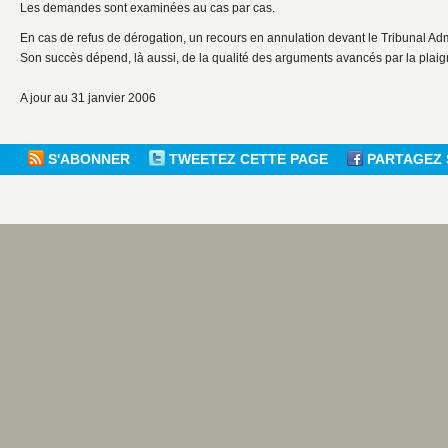
Les demandes sont examinées au cas par cas.
En cas de refus de dérogation, un recours en annulation devant le Tribunal Admin
Son succès dépend, là aussi, de la qualité des arguments avancés par la plaig
A jour au 31 janvier 2006
S'ABONNER
TWEETEZ CETTE PAGE
PARTAGEZ 