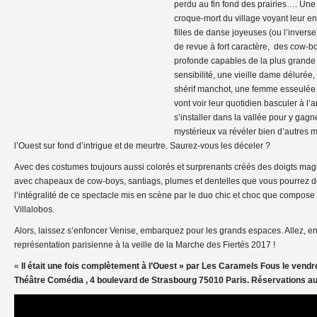
perdu au fin fond des prairies…. Une
croque-mort du village voyant leur en
filles de danse joyeuses (ou l’inver
de revue à fort caractère, des cow-b
profonde capables de la plus grande 
sensibilité, une vieille dame délurée
shérif manchot, une femme esseulé
vont voir leur quotidien basculer à l’
s’installer dans la vallée pour y ga
mystérieux va révéler bien d’autres
l’Ouest sur fond d’intrigue et de meurtre. Saurez-vous les déceler ?
Avec des costumes toujours aussi colorés et surprenants créés des doigts mag
avec chapeaux de cow-boys, santiags, plumes et dentelles que vous pourrez 
l’intégralité de ce spectacle mis en scène par le duo chic et choc que compose
Villalobos.
Alors, laissez s’enfoncer Venise, embarquez pour les grands espaces. Allez, en 
représentation parisienne à la veille de la Marche des Fiertés 2017 !
«
Il était une fois complètement à l’Ouest » par Les Caramels Fous le vendre
Théâtre Comédia , 4 boulevard de Strasbourg 75010 Paris. Réservations au