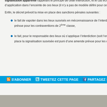
signalisation apparente
rappelant le principe de cette interdiction, et le cas é
d’application dans l’enceinte de ces lieux (il n’y a pas de modèle défini pour cet
Enfin, le décret prévoit la mise en place des sanctions pénales suivantes :
le fait de vapoter dans les lieux susvisés en méconnaissance de l’inter
ème
prévue pour les contraventions de 2
classe,
le fait, pour le responsable des lieux où s’applique l’interdiction (soit l
place la signalisation susvisée est puni d’une amende prévue pour les 
S'ABONNER
TWEETEZ CETTE PAGE
PARTAGEZ 