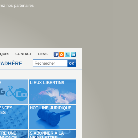
ez nos partenaires
QUÉS
CONTACT
LIENS
’ADHÈRE
E
LIEUX LIBERTINS
ENCES
HOT LINE JURIDIQUE
UES
TRE UNE
S'ABONNER À LA
ANNONCE
NEWSLETTER