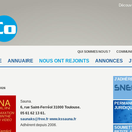
Découvr
QUI SOMMES NOUS ?
COMMUNI
E
ANNUAIRE
NOUS ONT REJOINTS
ANNONCES
J
J'ADHÈR
2026
Sauna.
PERMAN
6, rue Saint-Ferréol 31000 Toulouse.
JURIDIQ
05 61 62 13 61.
saunaks@free.fr
www.kssauna.fr
Adhérent depuis 2006.
SOUMET
PETITE 