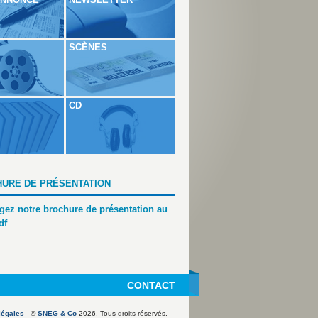
SCÈNES
CD
URE DE PRÉSENTATION
gez notre brochure de présentation au
df
CONTACT
légales
- ©
SNEG & Co
2026. Tous droits réservés.