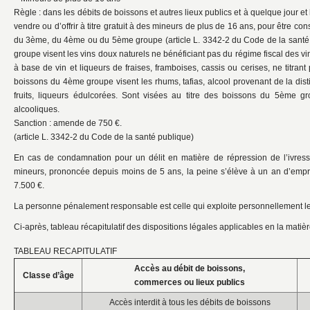
Règle : dans les débits de boissons et autres lieux publics et à quelque jour et h
vendre ou d’offrir à titre gratuit à des mineurs de plus de 16 ans, pour être 
du 3ème, du 4ème ou du 5ème groupe (article L. 3342-2 du Code de la sant
groupe visent les vins doux naturels ne bénéficiant pas du régime fiscal des vins,
à base de vin et liqueurs de fraises, framboises, cassis ou cerises, ne titrant
boissons du 4ème groupe visent les rhums, tafias, alcool provenant de la distil
fruits, liqueurs édulcorées. Sont visées au titre des boissons du 5ème g
alcooliques.
Sanction : amende de 750 €.
(article L. 3342-2 du Code de la santé publique)
En cas de condamnation pour un délit en matière de répression de l’ivres
mineurs, prononcée depuis moins de 5 ans, la peine s’élève à un an d’em
7.500 €.
La personne pénalement responsable est celle qui exploite personnellement le
Ci-après, tableau récapitulatif des dispositions légales applicables en la matièr
TABLEAU RECAPITULATIF
Accès au débit de boissons,
Classe d’âge
commerces ou lieux publics
Accès interdit à tous les débits de boissons