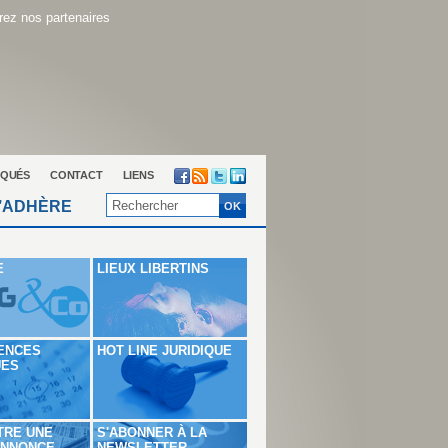
ez nos partenaires
QUÉS
CONTACT
LIENS
’ADHÈRE
E
LIEUX LIBERTINS
ENCES
HOT LINE JURIDIQUE
UES
TRE UNE
S'ABONNER À LA
ANNONCE
NEWSLETTER