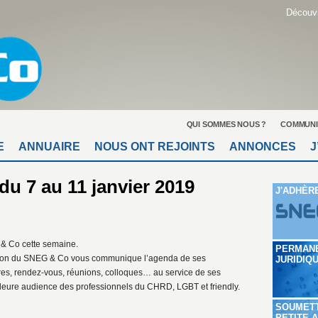
Découvr
QUI SOMMES NOUS ?
COMMUNI
E
ANNUAIRE
NOUS ONT REJOINTS
ANNONCES
J
du 7 au 11 janvier 2019
J'ADHÈR
 Co cette semaine.
PERMAN
tion du SNEG & Co vous communique l’agenda de ses
JURIDIQ
tres, rendez-vous, réunions, colloques… au service de ses
leure audience des professionnels du CHRD, LGBT et friendly.
SOUMET
PETITE 