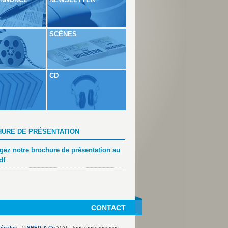
SCÈNES
CD
URE DE PRÉSENTATION
gez notre brochure de présentation au
df
CONTACT
légales
- ©
SNEG & Co
2026. Tous droits réservés.