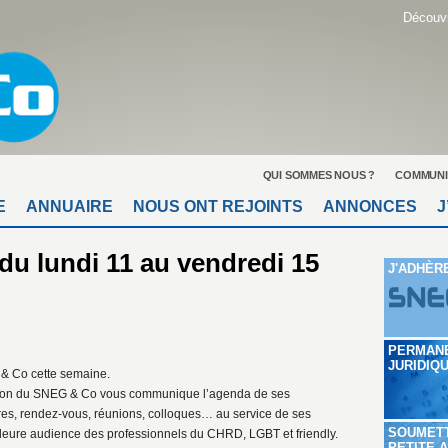
Découvr
QUI SOMMES NOUS ?
COMMUNI
E
ANNUAIRE
NOUS ONT REJOINTS
ANNONCES
J
du lundi 11 au vendredi 15
J'ADHÈR
PERMAN
JURIDIQ
 Co cette semaine.
tion du SNEG & Co vous communique l’agenda de ses
tres, rendez-vous, réunions, colloques… au service de ses
SOUMET
leure audience des professionnels du CHRD, LGBT et friendly.
PETITE 