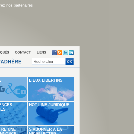
ez nos partenaires
QUÉS
CONTACT
LIENS
’ADHÈRE
E
LIEUX LIBERTINS
ENCES
HOT LINE JURIDIQUE
UES
TRE UNE
S'ABONNER À LA
ANNONCE
NEWSLETTER