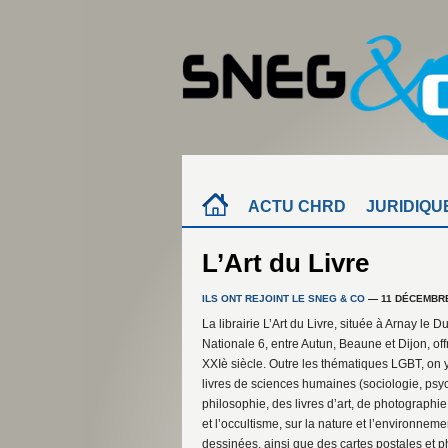
ACTU CHRD
JURIDIQU
L’Art du Livre
ILS ONT REJOINT LE SNEG & CO
— 11 DÉCEMBRE
La librairie L’Art du Livre, située à Arnay le 
Nationale 6, entre Autun, Beaune et Dijon, off
XXIè siècle. Outre les thématiques LGBT, on y
livres de sciences humaines (sociologie, psych
philosophie, des livres d’art, de photographie,
et l’occultisme, sur la nature et l’environnem
dessinées, ainsi que des cartes postales et 