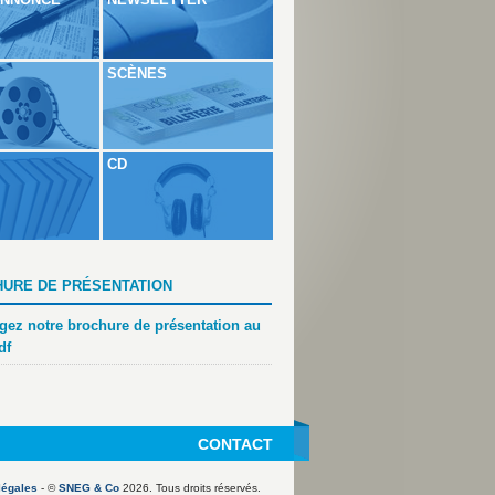
SCÈNES
CD
URE DE PRÉSENTATION
gez notre brochure de présentation au
df
CONTACT
légales
- ©
SNEG & Co
2026. Tous droits réservés.