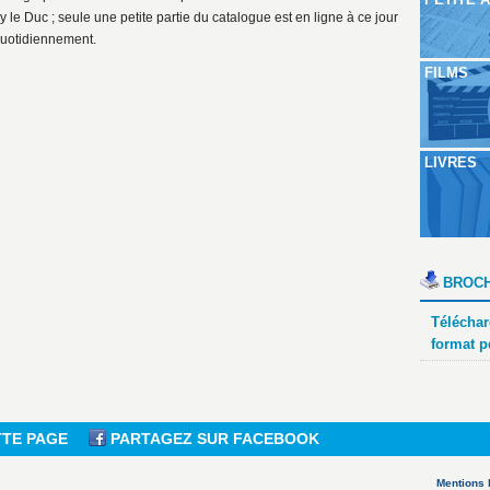
 le Duc ; seule une petite partie du catalogue est en ligne à ce jour
quotidiennement.
FILMS
LIVRES
BROCH
Téléchar
format p
TTE PAGE
PARTAGEZ SUR FACEBOOK
Mentions 