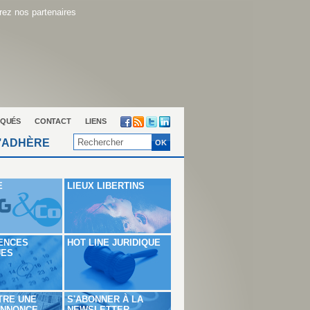
ez nos partenaires
QUÉS
CONTACT
LIENS
’ADHÈRE
E
LIEUX LIBERTINS
ENCES
HOT LINE JURIDIQUE
UES
TRE UNE
S'ABONNER À LA
ANNONCE
NEWSLETTER