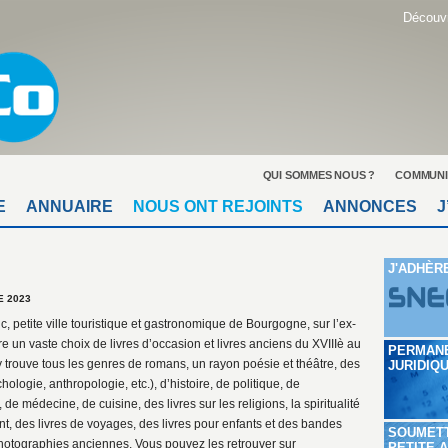
Découvr
QUI SOMMES NOUS ?
COMMUNI
E
ANNUAIRE
NOUS ONT REJOINTS
ANNONCES
J
J'ADHÈR
 2023
Duc, petite ville touristique et gastronomique de Bourgogne, sur l’ex-
re un vaste choix de livres d’occasion et livres anciens du XVIIIè au
PERMAN
 trouve tous les genres de romans, un rayon poésie et théâtre, des
JURIDIQ
ologie, anthropologie, etc.), d’histoire, de politique, de
 de médecine, de cuisine, des livres sur les religions, la spiritualité
ent, des livres de voyages, des livres pour enfants et des bandes
SOUMET
photographies anciennes. Vous pouvez les retrouver sur
PETITE 