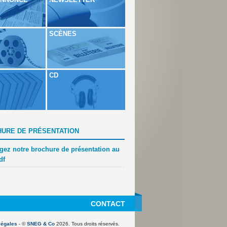
SCÈNES
CD
URE DE PRÉSENTATION
gez notre brochure de présentation au
df
CONTACT
légales
- ©
SNEG & Co
2026. Tous droits réservés.