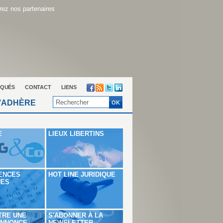
ez nos partenaires
QUÉS
CONTACT
LIENS
’ADHÈRE
E
LIEUX LIBERTINS
ENCES
HOT LINE JURIDIQUE
UES
TRE UNE
S'ABONNER À LA
ANNONCE
NEWSLETTER