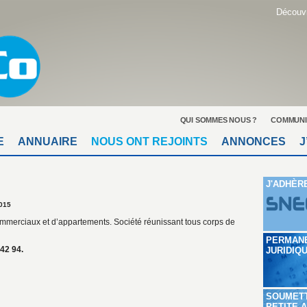
Découvr
QUI SOMMES NOUS ?
COMMUNI
E
ANNUAIRE
NOUS ONT REJOINTS
ANNONCES
J
J'ADHÈR
015
ommerciaux et d’appartements. Société réunissant tous corps de
PERMAN
 42 94.
JURIDIQ
SOUMET
PETITE 