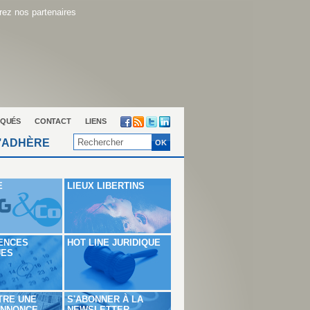
ez nos partenaires
QUÉS
CONTACT
LIENS
’ADHÈRE
E
LIEUX LIBERTINS
ENCES
HOT LINE JURIDIQUE
UES
TRE UNE
S'ABONNER À LA
ANNONCE
NEWSLETTER