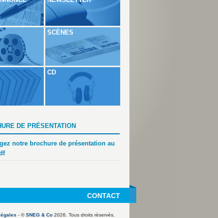
SCÈNES
CD
URE DE PRÉSENTATION
gez notre brochure de présentation au
df
CONTACT
légales
- ©
SNEG & Co
2026. Tous droits réservés.