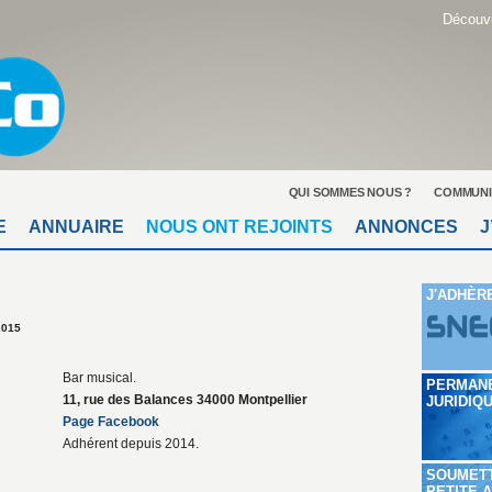
Découvr
QUI SOMMES NOUS ?
COMMUNI
E
ANNUAIRE
NOUS ONT REJOINTS
ANNONCES
J
J'ADHÈR
2015
Bar musical.
PERMAN
11, rue des Balances 34000 Montpellier
JURIDIQ
Page Facebook
Adhérent depuis 2014.
SOUMET
PETITE 