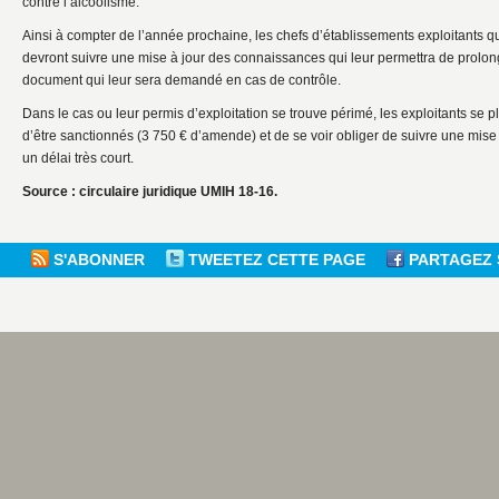
contre l’alcoolisme.
Ainsi à compter de l’année prochaine, les chefs d’établissements exploitants qu
devront suivre une mise à jour des connaissances qui leur permettra de prolong
document qui leur sera demandé en cas de contrôle.
Dans le cas ou leur permis d’exploitation se trouve périmé, les exploitants se plac
d’être sanctionnés (3 750 € d’amende) et de se voir obliger de suivre une mis
un délai très court.
Source : circulaire juridique UMIH 18-16.
S'ABONNER
TWEETEZ CETTE PAGE
PARTAGEZ 