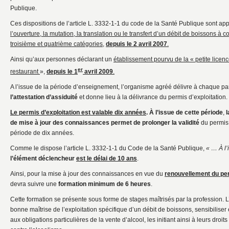
Publique.
Ces dispositions de l’article L. 3332-1-1 du code de la Santé Publique sont ap
l’ouverture, la mutation, la translation ou le transfert d’un débit de boissons
troisième et quatrième catégories
,
depuis le 2 avril 2007
.
Ainsi qu’aux personnes déclarant un
établissement pourvu de la « petite licenc
er
restaurant
»,
depuis le 1
avril 2009
.
A l’issue de la période d’enseignement, l’organisme agréé délivre à chaque pa
l’attestation d’assiduité
et donne lieu à la délivrance du permis d’exploitation.
Le permis d’exploitation est valable dix années
.
À l’issue de cette période
,
l
de mise à jour des connaissances permet de prolonger la validité
du permis 
période de dix années.
Comme le dispose l’article L. 3332-1-1 du Code de la Santé Publique,
« … À l’
l’élément déclencheur
est le délai de 10 ans
.
Ainsi, pour la mise à jour des connaissances en vue du
renouvellement du per
devra suivre une
formation minimum de 6 heures
.
Cette formation se présente sous forme de stages maîtrisés par la profession. L’
bonne maîtrise de l’exploitation spécifique d’un débit de boissons, sensibiliser 
aux obligations particulières de la vente d’alcool, les initiant ainsi à leurs droit