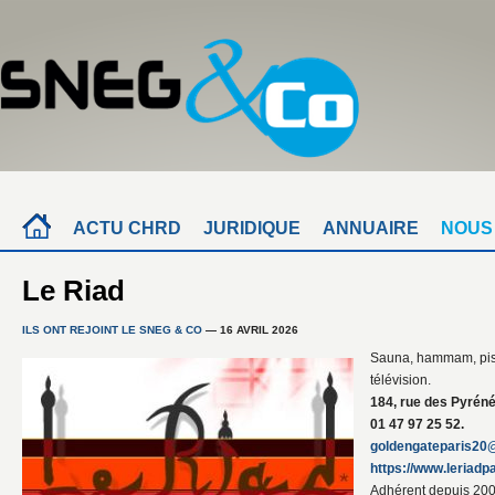
ACTU CHRD
JURIDIQUE
ANNUAIRE
NOUS
Le Riad
ILS ONT REJOINT LE SNEG & CO
— 16 AVRIL 2026
Sauna, hammam, pisci
télévision.
184, rue des Pyréné
01 47 97 25 52.
goldengateparis20
https://www.leriadpa
Adhérent depuis 200