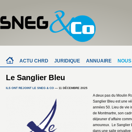
ACTU CHRD
JURIDIQUE
ANNUAIRE
NOUS
Le Sanglier Bleu
ILS ONT REJOINT LE SNEG & CO
— 11 DÉCEMBRE 2025
A deux pas du Moulin Ro
Sanglier Bleu est une vér
années 50. Lieu de vie i
de Montmartre, son cadre
déjeuner d’affaire comm
amoureux. Le Sanglier B
dans une salle privative