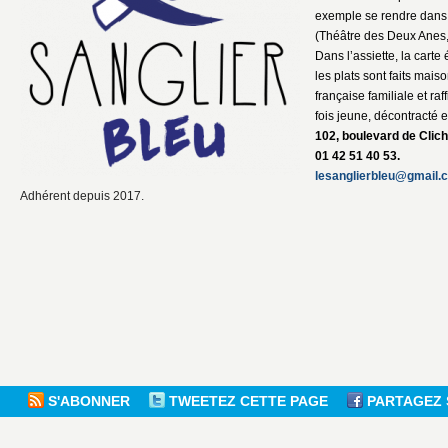
exemple se rendre dans 
(Théâtre des Deux Anes
Dans l’assiette, la carte
les plats sont faits mais
française familiale et raff
fois jeune, décontracté et
102, boulevard de Clic
01 42 51 40 53.
lesanglierbleu@gmail.
Adhérent depuis 2017.
S'ABONNER
TWEETEZ CETTE PAGE
PARTAGEZ 