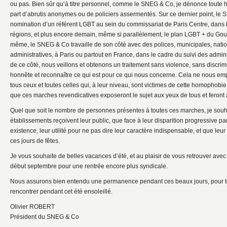
ou pas. Bien sûr qu’à titre personnel, comme le SNEG & Co, je dénonce toute 
part d’abrutis anonymes ou de policiers assermentés. Sur ce dernier point, le
nomination d’un référent LGBT au sein du commissariat de Paris Centre, dans
régions, et plus encore demain, même si parallèlement, le plan LGBT + du Go
même, le SNEG & Co travaille de son côté avec des polices, municipales, nati
administratives, à Paris ou partout en France, dans le cadre du suivi des admini
de ce côté, nous veillons et obtenons un traitement sans violence, sans discri
honnête et reconnaître ce qui est pour ce qui nous concerne. Cela ne nous emp
tous ceux et toutes celles qui, à leur niveau, sont victimes de cette homophobi
que ces marches revendicatives exposeront le sujet aux yeux de tous et feront
Quel que soit le nombre de personnes présentes à toutes ces marches, je souha
établissements reçoivent leur public, que face à leur disparition progressive par
existence, leur utilité pour ne pas dire leur caractère indispensable, et que leur 
ces jours de fêtes.
Je vous souhaite de belles vacances d’été, et au plaisir de vous retrouver ave
début septembre pour une rentrée encore plus syndicale.
Nous assurons bien entendu une permanence pendant ces beaux jours, pour t
rencontrer pendant cet été ensoleillé.
Olivier ROBERT
Président du SNEG & Co