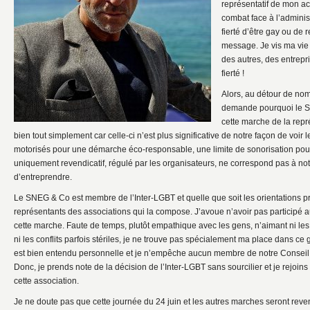
représentatif de mon ac
combat face à l’adminis
fierté d’être gay ou de
message. Je vis ma vie
des autres, des entrepr
fierté !
Alors, au détour de n
demande pourquoi le S
cette marche de la repré
bien tout simplement car celle-ci n’est plus significative de notre façon de voir
motorisés pour une démarche éco-responsable, une limite de sonorisation pou
uniquement revendicatif, régulé par les organisateurs, ne correspond pas à notr
d’entreprendre.
Le SNEG & Co est membre de l’Inter-LGBT et quelle que soit les orientations p
représentants des associations qui la compose. J’avoue n’avoir pas participé 
cette marche. Faute de temps, plutôt empathique avec les gens, n’aimant ni le
ni les conflits parfois stériles, je ne trouve pas spécialement ma place dans ce 
est bien entendu personnelle et je n’empêche aucun membre de notre Conseil d
Donc, je prends note de la décision de l’Inter-LGBT sans sourcilier et je rejoi
cette association.
Je ne doute pas que cette journée du 24 juin et les autres marches seront reven