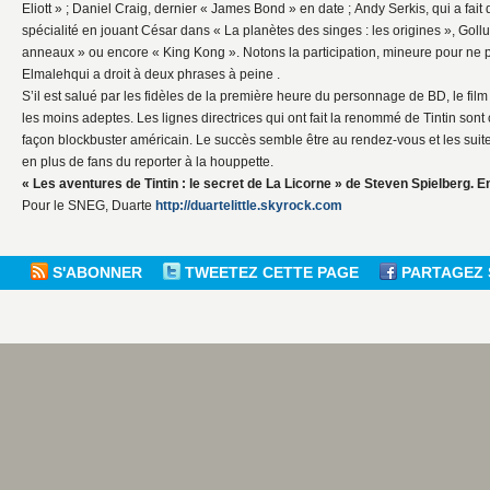
Eliott » ; Daniel Craig, dernier « James Bond » en date ; Andy Serkis, qui a fai
spécialité en jouant César dans « La planètes des singes : les origines », Gol
anneaux » ou encore « King Kong ». Notons la participation, mineure pour ne p
Elmalehqui a droit à deux phrases à peine .
S’il est salué par les fidèles de la première heure du personnage de BD, le fil
les moins adeptes. Les lignes directrices qui ont fait la renommé de Tintin sont
façon blockbuster américain. Le succès semble être au rendez-vous et les suite
en plus de fans du reporter à la houppette.
« Les aventures de Tintin : le secret de La Licorne » de Steven Spielberg. En
Pour le SNEG, Duarte
http://duartelittle.skyrock.com
S'ABONNER
TWEETEZ CETTE PAGE
PARTAGEZ 