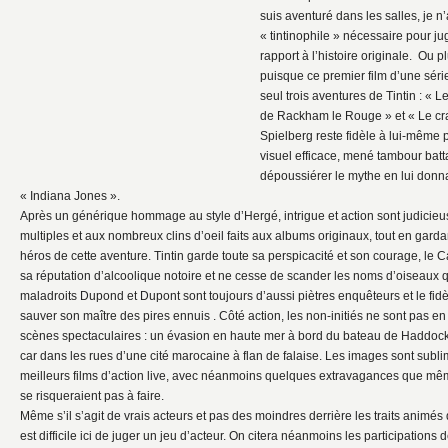
suis aventuré dans les salles, je n’
« tintinophile » nécessaire pour j
rapport à l’histoire originale. Ou pl
puisque ce premier film d’une série
seul trois aventures de Tintin : « Le
de Rackham le Rouge » et « Le cra
Spielberg reste fidèle à lui-même p
visuel efficace, mené tambour battan
dépoussiérer le mythe en lui donn
« Indiana Jones ».
Après un générique hommage au style d’Hergé, intrigue et action sont judici
multiples et aux nombreux clins d’oeil faits aux albums originaux, tout en gard
héros de cette aventure. Tintin garde toute sa perspicacité et son courage, le 
sa réputation d’alcoolique notoire et ne cesse de scander les noms d’oiseaux q
maladroits Dupond et Dupont sont toujours d’aussi piètres enquêteurs et le fidè
sauver son maître des pires ennuis . Côté action, les non-initiés ne sont pas 
scènes spectaculaires : un évasion en haute mer à bord du bateau de Haddock 
car dans les rues d’une cité marocaine à flan de falaise. Les images sont subli
meilleurs films d’action live, avec néanmoins quelques extravagances que mê
se risqueraient pas à faire.
Même s’il s’agit de vrais acteurs et pas des moindres derrière les traits animé
est difficile ici de juger un jeu d’acteur. On citera néanmoins les participations 