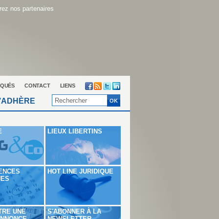
ez nos partenaires
QUÉS
CONTACT
LIENS
’ADHÈRE
E
LIEUX LIBERTINS
ENCES
HOT LINE JURIDIQUE
UES
TRE UNE
S'ABONNER À LA
ANNONCE
NEWSLETTER