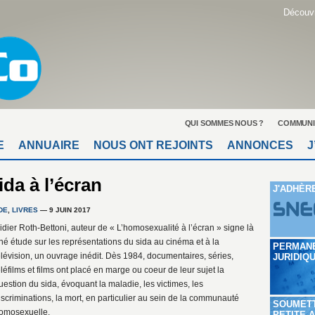
Découvr
QUI SOMMES NOUS ?
COMMUNI
E
ANNUAIRE
NOUS ONT REJOINTS
ANNONCES
J
ida à l’écran
J'ADHÈR
DE
,
LIVRES
— 9 JUIN 2017
idier Roth-Bettoni, auteur de « L’homosexualité à l’écran » signe là
né étude sur les représentations du sida au cinéma et à la
PERMAN
élévision, un ouvrage inédit. Dès 1984, documentaires, séries,
JURIDIQ
éléfilms et films ont placé en marge ou coeur de leur sujet la
uestion du sida, évoquant la maladie, les victimes, les
iscriminations, la mort, en particulier au sein de la communauté
SOUMET
omosexuelle.
PETITE 