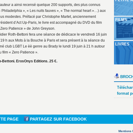
’auteur a ainsi recensé quelque 200 supports, des plus connus
« Philadelphia », « Les nuits fauves », « The normal heart »…) aux
lus modestes. Préfacé par Christophe Martet, anciennement
FILMS
résident d’Act Up-Paris, le livre est accompagné du DVD du film
 Zero Patience » de John Greyson.
idier Roth-Bettoni fera une séance de dédicace le vendredi 16 juin
 19 h aux Mots à la Bouche à Paris et sera présent à la séance du
LIVRES
iné club LGBT Le èè genre au Brady le lundi 19 juin à 21 h autour
u film « Zero Patience ».
h-Bettoni. ErosOnys Editions. 25 €.
BROCH
Téléchar
format p
TTE PAGE
PARTAGEZ SUR FACEBOOK
Mentions 