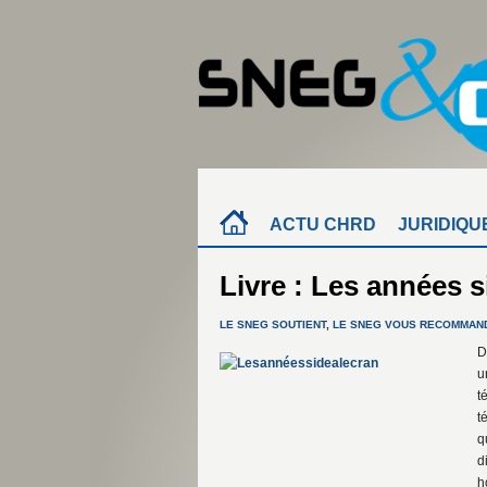
ACTU CHRD
JURIDIQU
Livre : Les années s
LE SNEG SOUTIENT
,
LE SNEG VOUS RECOMMAN
D
u
t
t
q
d
h