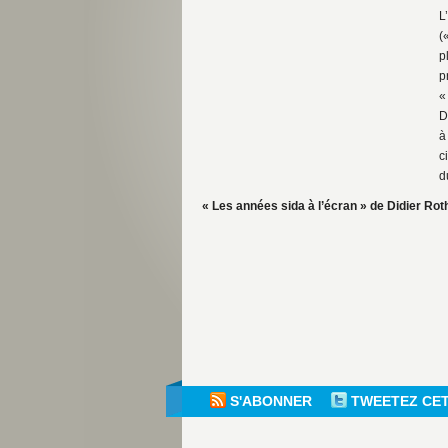
L
(
p
p
«
D
à
c
d
« Les années sida à l’écran » de Didier Rot
S'ABONNER
TWEETEZ CE