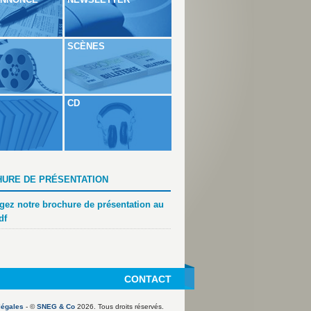
SCÈNES
CD
URE DE PRÉSENTATION
gez notre brochure de présentation au
df
CONTACT
légales
- ©
SNEG & Co
2026. Tous droits réservés.