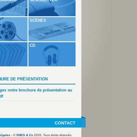
SCÈNES
CD
URE DE PRÉSENTATION
gez notre brochure de présentation au
df
CONTACT
légales
- ©
SNEG & Co
2026. Tous droits réservés.