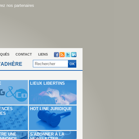
ez nos partenaires
QUÉS
CONTACT
LIENS
’ADHÈRE
E
LIEUX LIBERTINS
ENCES
HOT LINE JURIDIQUE
UES
TRE UNE
S'ABONNER À LA
ANNONCE
NEWSLETTER