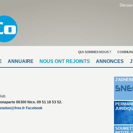
Découvr
QUI SOMMES NOUS ?
COMMUNI
E
ANNUAIRE
NOUS ONT REJOINTS
ANNONCES
J
J'ADHÈR
club.
Bonaparte 06300 Nice. 09 51 18 53 52.
PERMAN
station@free.fr
Facebook
JURIDIQ
SOUMET
PETITE 