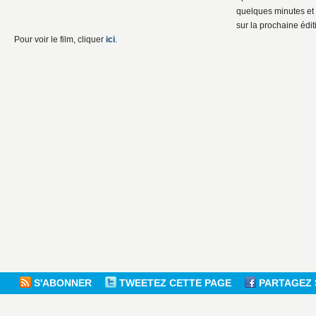
quelques minutes et 
sur la prochaine édi
Pour voir le film, cliquer
ici
.
S'ABONNER
TWEETEZ CETTE PAGE
PARTAGEZ 