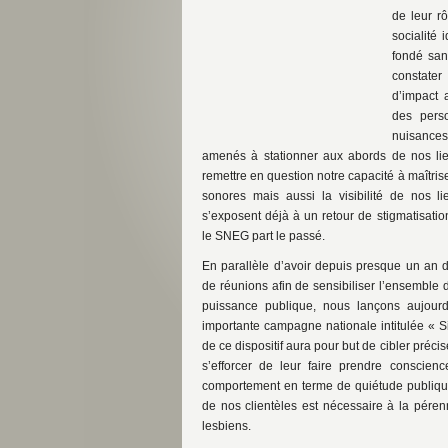
de leur r
socialité 
fondé san
constater
d’impact 
des perso
nuisances
amenés à stationner aux abords de nos li
remettre en question notre capacité à maîtri
sonores mais aussi la visibilité de nos li
s’exposent déjà à un retour de stigmatisati
le SNEG part le passé.
En parallèle d’avoir depuis presque un an 
de réunions afin de sensibiliser l’ensemble 
puissance publique, nous lançons aujourd
importante campagne nationale intitulée « Si
de ce dispositif aura pour but de cibler préc
s’efforcer de leur faire prendre conscien
comportement en terme de quiétude publique.
de nos clientèles est nécessaire à la pére
lesbiens.