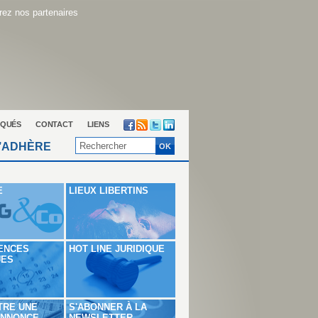
ez nos partenaires
QUÉS
CONTACT
LIENS
’ADHÈRE
E
LIEUX LIBERTINS
ENCES
HOT LINE JURIDIQUE
UES
TRE UNE
S'ABONNER À LA
ANNONCE
NEWSLETTER