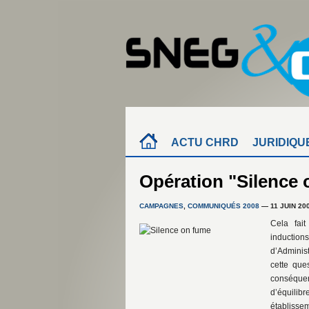
ACTU CHRD
JURIDIQU
Opération "Silence 
CAMPAGNES
,
COMMUNIQUÉS 2008
— 11 JUIN 20
Cela fai
induction
d’Adminis
cette que
conséque
d’équilib
établisse