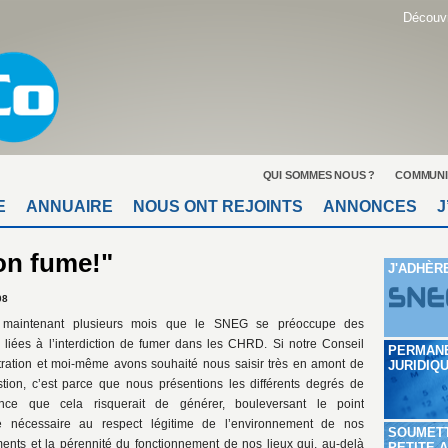
Découvr
QUI SOMMES NOUS ?
COMMUNI
E
ANNUAIRE
NOUS ONT REJOINTS
ANNONCES
J
on fume!"
J'ADHÈR
08
t maintenant plusieurs mois que le SNEG se préoccupe des
s liées à l’interdiction de fumer dans les CHRD. Si notre Conseil
PERMAN
tration et moi-même avons souhaité nous saisir très en amont de
JURIDIQ
stion, c’est parce que nous présentions les différents degrés de
nce que cela risquerait de générer, bouleversant le point
re nécessaire au respect légitime de l’environnement de nos
SOUMET
ments et la pérennité du fonctionnement de nos lieux qui, au-delà
PETITE 