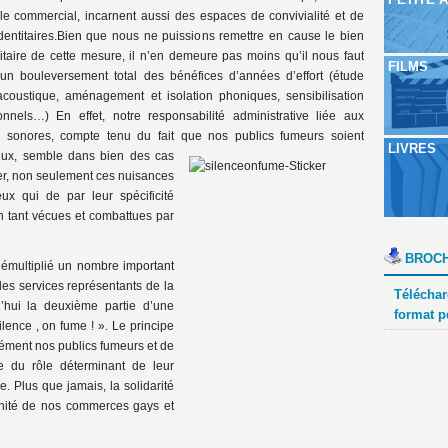
ôle commercial, incarnent aussi des espaces de convivialité et de
identitaires.Bien que nous ne puissions remettre en cause le bien
itaire de cette mesure, il n’en demeure pas moins qu’il nous faut
FILMS
 un bouleversement total des bénéfices d’années d’effort (étude
acoustique, aménagement et isolation phoniques, sensibilisation
nnels…) En effet, notre responsabilité administrative liée aux
 sonores, compte tenu du fait que nos publics fumeurs soient
LIVRES
eux, semble dans bien des cas
ser, non seulement ces nuisances
eux qui de par leur spécificité
on tant vécues et combattues par
BROCH
démultiplié un nombre important
des services représentants de la
Téléchar
’hui la deuxième partie d’une
format p
lence , on fume ! ». Le principe
isément nos publics fumeurs et de
ce du rôle déterminant de leur
 Plus que jamais, la solidarité
nnité de nos commerces gays et