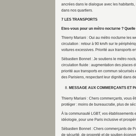
ancrées dans le dialogue avec les habitants, 
dans nos quartiers.
7 LES TRANSPORTS
Etes-vous pour un métro nocturne ? Quelle e
Thierry Mariani : Oui au métro nocturne les w
circulation : retour à 90 km/h sur le périphéri
voitures excessives. Priorité aux transports 
Sébastien Bonnet : Je soutiens le métro noct
circulation fluide : augmentation des places d
priorité aux transports en commun sécurisés e
des Parisiens, respectant leur dignité dans 
MESSAGE AUX COMMERÇANTS ET PA
Thierry Mariani : Chers commerçants, vous êt
protéger : moins de bureaucratie, plus de sécu
À la communauté LGBT, vos établissements enri
idéologie, pour une Paris inclusive et prospèr
Sébastien Bonnet : Chers commerçants de Par
de sécurité, de propreté et de soutien écono