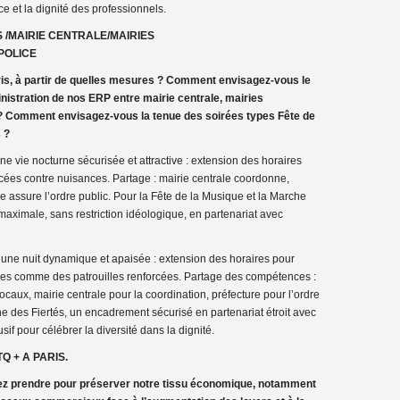
e et la dignité des professionnels.
S /MAIRIE CENTRALE/MAIRIES
POLICE
Paris, à partir de quelles mesures ? Comment envisagez-vous le
istration de nos ERP entre mairie centrale, mairies
 ? Comment envisagez-vous la tenue des soirées types Fête de
 ?
une vie nocturne sécurisée et attractive : extension des horaires
rcées contre nuisances. Partage : mairie centrale coordonne,
 assure l’ordre public. Pour la Fête de la Musique et la Marche
 maximale, sans restriction idéologique, en partenariat avec
e une nuit dynamique et apaisée : extension des horaires pour
res comme des patrouilles renforcées. Partage des compétences :
aux, mairie centrale pour la coordination, préfecture pour l’ordre
he des Fiertés, un encadrement sécurisé en partenariat étroit avec
sif pour célébrer la diversité dans la dignité.
 + A PARIS.
ez prendre pour préserver notre tissu économique, notamment