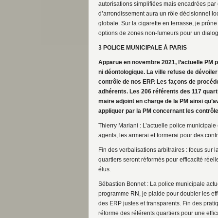
autorisations simplifiées mais encadrées par de
d’arrondissement aura un rôle décisionnel lo
globale. Sur la cigarette en terrasse, je prône
options de zones non-fumeurs pour un dialogu
3 POLICE MUNICIPALE À PARIS
Apparue en novembre 2021, l’actuelle PM p
ni déontologique. La ville refuse de dévoile
contrôle de nos ERP. Les façons de procéde
adhérents. Les 206 référents des 117 quartie
maire adjoint en charge de la PM ainsi qu’av
appliquer par la PM concernant les contrôl
Thierry Mariani : L’actuelle police municipale
agents, les armerai et formerai pour des cont
Fin des verbalisations arbitraires : focus sur 
quartiers seront réformés pour efficacité réell
élus.
Sébastien Bonnet : La police municipale actue
programme RN, je plaide pour doubler les effe
des ERP justes et transparents. Fin des pratiq
réforme des référents quartiers pour une effica