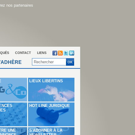
ez nos partenaires
QUÉS
CONTACT
LIENS
’ADHÈRE
E
LIEUX LIBERTINS
ENCES
HOT LINE JURIDIQUE
UES
TRE UNE
S'ABONNER À LA
ANNONCE
NEWSLETTER