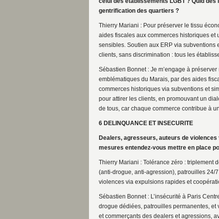
celui des établissements LGBT ? Quid des 
gentrification des quartiers ?
Thierry Mariani : Pour préserver le tissu écon
aides fiscales aux commerces historiques et
sensibles. Soutien aux ERP via subventions et s
clients, sans discrimination : tous les établi
Sébastien Bonnet : Je m’engage à préserver 
emblématiques du Marais, par des aides fiscale
commerces historiques via subventions et simp
pour attirer les clients, en promouvant un di
de tous, car chaque commerce contribue à un
6 DELINQUANCE ET INSECURITE
Dealers, agresseurs, auteurs de violences v
mesures entendez-vous mettre en place pour
Thierry Mariani : Tolérance zéro : triplement
(anti-drogue, anti-agression), patrouilles 24/
violences via expulsions rapides et coopérati
Sébastien Bonnet : L’insécurité à Paris Centre
drogue dédiées, patrouilles permanentes, et v
et commerçants des dealers et agressions, a