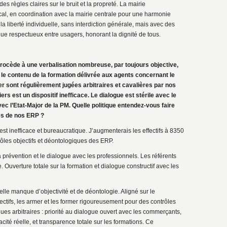
s règles claires sur le bruit et la propreté. La mairie
cal, en coordination avec la mairie centrale pour une harmonie
 la liberté individuelle, sans interdiction générale, mais avec des
e respectueux entre usagers, honorant la dignité de tous.
rocède à une verbalisation nombreuse, par toujours objective,
r le contenu de la formation délivrée aux agents concernant le
r sont régulièrement jugées arbitraires et cavalières par nos
rs est un dispositif inefficace. Le dialogue est stérile avec le
ec l’Etat-Major de la PM. Quelle politique entendez-vous faire
es de nos ERP ?
 est inefficace et bureaucratique. J’augmenterais les effectifs à 8350
rôles objectifs et déontologiques des ERP.
la prévention et le dialogue avec les professionnels. Les référents
e. Ouverture totale sur la formation et dialogue constructif avec les
lle manque d’objectivité et de déontologie. Aligné sur le
ctifs, les armer et les former rigoureusement pour des contrôles
ues arbitraires : priorité au dialogue ouvert avec les commerçants,
cité réelle, et transparence totale sur les formations. Ce