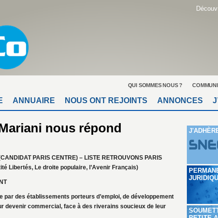
Découvr
QUI SOMMES NOUS ?
COMMUNI
E
ANNUAIRE
NOUS ONT REJOINTS
ANNONCES
J
y Mariani nous répond
J'ADHÈR
(CANDIDAT PARIS CENTRE) – LISTE RETROUVONS PARIS
 Libertés, Le droite populaire, l’Avenir Français)
PERMAN
JURIDIQ
NT
ée par des établissements porteurs d’emploi, de développement
 leur devenir commercial, face à des riverains soucieux de leur
SOUMET
PETITE 