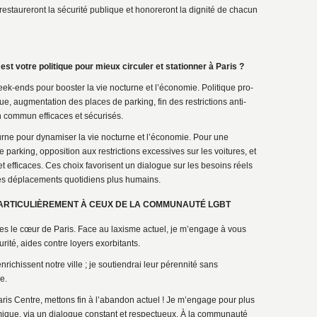
restaureront la sécurité publique et honoreront la dignité de chacun
st votre politique pour mieux circuler et stationner à Paris ?
eek-ends pour booster la vie nocturne et l’économie. Politique pro-
que, augmentation des places de parking, fin des restrictions anti-
en commun efficaces et sécurisés.
urne pour dynamiser la vie nocturne et l’économie. Pour une
e parking, opposition aux restrictions excessives sur les voitures, et
t efficaces. Ces choix favorisent un dialogue sur les besoins réels
des déplacements quotidiens plus humains.
RTICULIÈREMENT À CEUX DE LA COMMUNAUTÉ LGBT
es le cœur de Paris. Face au laxisme actuel, je m’engage à vous
rité, aides contre loyers exorbitants.
chissent notre ville ; je soutiendrai leur pérennité sans
e.
is Centre, mettons fin à l’abandon actuel ! Je m’engage pour plus
mique, via un dialogue constant et respectueux. À la communauté