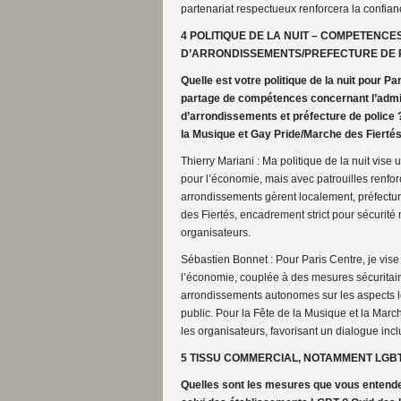
partenariat respectueux renforcera la confianc
4 POLITIQUE DE LA NUIT – COMPETENCE
D’ARRONDISSEMENTS/PREFECTURE DE 
Quelle est votre politique de la nuit pour 
partage de compétences concernant l’admin
d’arrondissements et préfecture de police
la Musique et Gay Pride/Marche des Fiertés
Thierry Mariani : Ma politique de la nuit vise 
pour l’économie, mais avec patrouilles renfo
arrondissements gèrent localement, préfecture
des Fiertés, encadrement strict pour sécurité
organisateurs.
Sébastien Bonnet : Pour Paris Centre, je vis
l’économie, couplée à des mesures sécuritai
arrondissements autonomes sur les aspects loc
public. Pour la Fête de la Musique et la Marc
les organisateurs, favorisant un dialogue inclu
5 TISSU COMMERCIAL, NOTAMMENT LGBTQ
Quelles sont les mesures que vous entend