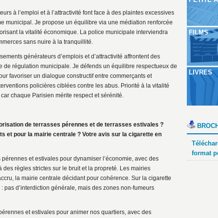
urs à l’emploi et à l’attractivité font face à des plaintes excessives
me municipal. Je propose un équilibre via une médiation renforcée
orisant la vitalité économique. La police municipale interviendra
FILMS
merces sans nuire à la tranquillité.
sements générateurs d’emplois et d’attractivité affrontent des
e de régulation municipale. Je défends un équilibre respectueux de
LIVRES
pour favoriser un dialogue constructif entre commerçants et
rventions policières ciblées contre les abus. Priorité à la vitalité
 car chaque Parisien mérite respect et sérénité.
torisation de terrasses pérennes et de terrasses estivales ?
BROCH
 et pour la mairie centrale ? Votre avis sur la cigarette en
Téléchar
format p
es pérennes et estivales pour dynamiser l’économie, avec des
des règles strictes sur le bruit et la propreté. Les mairies
ccru, la mairie centrale décidant pour cohérence. Sur la cigarette
lle : pas d’interdiction générale, mais des zones non-fumeurs
pérennes et estivales pour animer nos quartiers, avec des