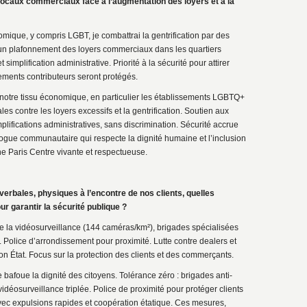
locaux commerciaux face à l’augmentation des loyers et à la
omique, y compris LGBT, je combattrai la gentrification par des
 un plafonnement des loyers commerciaux dans les quartiers
implification administrative. Priorité à la sécurité pour attirer
ssements contributeurs seront protégés.
notre tissu économique, en particulier les établissements LGBTQ+
s contre les loyers excessifs et la gentrification. Soutien aux
lifications administratives, sans discrimination. Sécurité accrue
alogue communautaire qui respecte la dignité humaine et l’inclusion
e Paris Centre vivante et respectueuse.
erbales, physiques à l’encontre de nos clients, quelles
 garantir la sécurité publique ?
 de la vidéosurveillance (144 caméras/km²), brigades spécialisées
7. Police d’arrondissement pour proximité. Lutte contre dealers et
on État. Focus sur la protection des clients et des commerçants.
 bafoue la dignité des citoyens. Tolérance zéro : brigades anti-
idéosurveillance triplée. Police de proximité pour protéger clients
vec expulsions rapides et coopération étatique. Ces mesures,