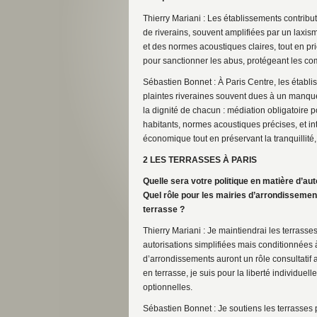
Thierry Mariani : Les établissements contribute
de riverains, souvent amplifiées par un laxis
et des normes acoustiques claires, tout en pri
pour sanctionner les abus, protégeant les com
Sébastien Bonnet : À Paris Centre, les établis
plaintes riveraines souvent dues à un manqu
la dignité de chacun : médiation obligatoire 
habitants, normes acoustiques précises, et inte
économique tout en préservant la tranquillité,
2 LES TERRASSES À PARIS
Quelle sera votre politique en matière d’au
Quel rôle pour les mairies d’arrondissements
terrasse ?
Thierry Mariani : Je maintiendrai les terrass
autorisations simplifiées mais conditionnées à 
d’arrondissements auront un rôle consultatif a
en terrasse, je suis pour la liberté individue
optionnelles.
Sébastien Bonnet : Je soutiens les terrasses 