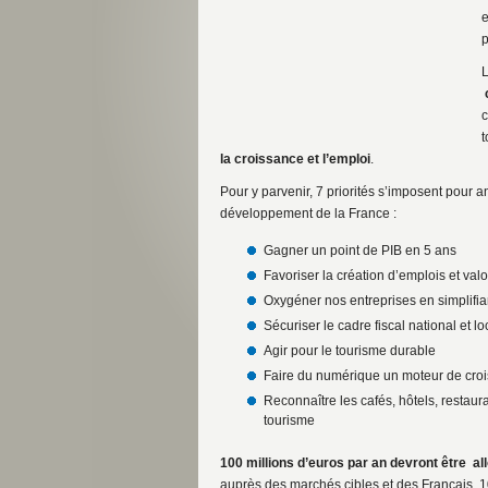
e
p
L
c
c
t
la croissance et l’emploi
.
Pour y parvenir, 7 priorités s’imposent pour 
développement de la France :
Gagner un point de PIB en 5 ans
Favoriser la création d’emplois et val
Oxygéner nos entreprises en simplifia
Sécuriser le cadre fiscal national et lo
Agir pour le tourisme durable
Faire du numérique un moteur de croi
Reconnaître les cafés, hôtels, restau
tourisme
100 millions d’euros par an devront être al
auprès des marchés cibles et des Français. 10