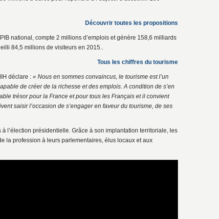
Découvrir toutes les propositions
PIB national, compte 2 millions d’emplois et génère 158,6 milliards
eilli 84,5 millions de visiteurs en 2015..
Tous les chiffres du tourisme
IH déclare :
« Nous en sommes convaincus, le tourisme est l’un
apable de créer de la richesse et des emplois. A condition de s’en
able trésor pour la France et pour tous les Français et il convient
oivent saisir l’occasion de s’engager en faveur du tourisme, de ses
 l’élection présidentielle. Grâce à son implantation territoriale, les
de la profession à leurs parlementaires, élus locaux et aux