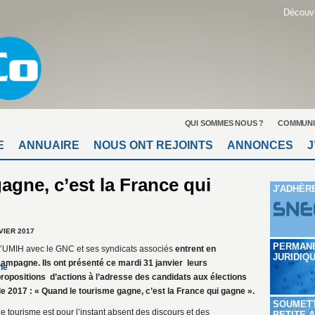
Découvr
QUI SOMMES NOUS ?
COMMUNI
E
ANNUAIRE
NOUS ONT REJOINTS
ANNONCES
J
agne, c’est la France qui
J'ADHÈR
VIER 2017
PERMAN
’UMIH avec le GNC et ses syndicats associés
entrent en
JURIDIQ
ampagne. Ils ont présenté ce mardi 31 janvier leurs
ropositions d’actions à l’adresse des candidats aux élections
e 2017 : « Quand le tourisme gagne, c’est la France qui gagne ».
SOUMET
e tourisme est pour l’instant absent des discours et des
PETITE 