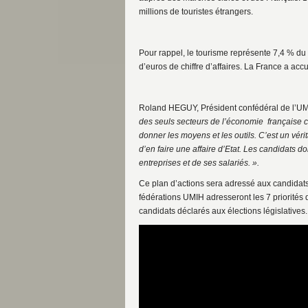
millions de touristes étrangers.
Pour rappel, le tourisme représente 7,4 % du 
d’euros de chiffre d’affaires. La France a accu
Roland HEGUY, Président confédéral de l’UM
des seuls secteurs de l’économie française c
donner les moyens et les outils. C’est un vérit
d’en faire une affaire d’Etat. Les candidats d
entreprises et de ses salariés. ».
Ce plan d’actions sera adressé aux candidats à
fédérations UMIH adresseront les 7 priorités 
candidats déclarés aux élections législatives.