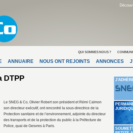
Découvr
QUI SOMMES NOUS ?
COMMUNI
E
ANNUAIRE
NOUS ONT REJOINTS
ANNONCES
J
a DTPP
J'ADHÈR
Le SNEG & Co, Olivier Robert son président et Rémi Calmon
PERMAN
son directeur exécutif, ont rencontré la sous-directrice de la
JURIDIQ
Protection sanitaire et de l’environnement, adjointe du directeur
des transports et de la protection du public à la Préfecture de
Police, quai de Gesvres à Paris.
SOUMET
PETITE 