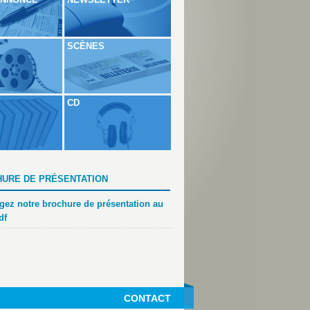
SCÈNES
CD
URE DE PRÉSENTATION
gez notre brochure de présentation au
df
CONTACT