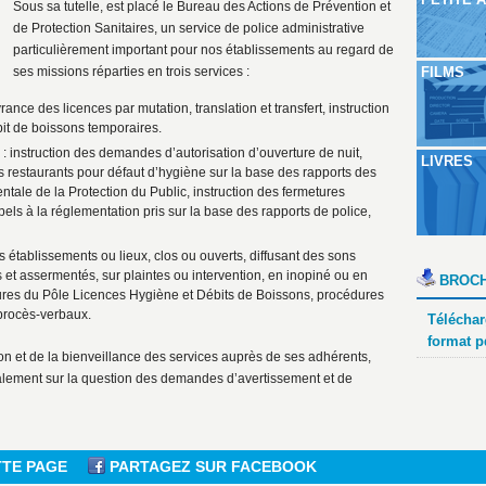
Sous sa tutelle, est placé le Bureau des Actions de Prévention et
de Protection Sanitaires, un service de police administrative
particulièrement important pour nos établissements au regard de
ses missions réparties en trois services :
FILMS
ance des licences par mutation, translation et transfert, instruction
bit de boissons temporaires.
: instruction des demandes d’autorisation d’ouverture de nuit,
LIVRES
s restaurants pour défaut d’hygiène sur la base des rapports des
tale de la Protection du Public, instruction des fermetures
pels à la réglementation pris sur la base des rapports de police,
s établissements ou lieux, clos ou ouverts, diffusant des sons
s et assermentés, sur plaintes ou intervention, en inopiné ou en
BROCH
ures du Pôle Licences Hygiène et Débits de Boissons, procédures
 procès-verbaux.
Téléchar
format p
on et de la bienveillance des services auprès de ses adhérents,
palement sur la question des demandes d’avertissement et de
TTE PAGE
PARTAGEZ SUR FACEBOOK