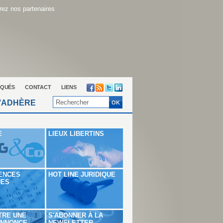
ez nos partenaires
QUÉS
CONTACT
LIENS
’ADHÈRE
E
LIEUX LIBERTINS
ENCES
HOT LINE JURIDIQUE
UES
TRE UNE
S'ABONNER À LA
ANNONCE
NEWSLETTER