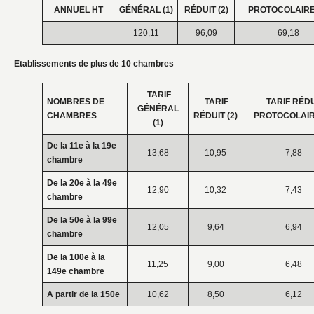
ANNUEL HT
GÉNÉRAL
(1)
RÉDUIT
(2)
PROTOCOLAIR
120,11
96,09
69,18
Etablissements de plus de 10 chambres
TARIF
NOMBRES DE
TARIF
TARIF RÉDU
GÉNÉRAL
CHAMBRES
RÉDUIT
(2)
PROTOCOLAI
(1)
De la 11
e
à la 19
e
13,68
10,95
7,88
chambre
De la 20
e
à la 49
e
12,90
10,32
7,43
chambre
De la 50
e
à la 99
e
12,05
9,64
6,94
chambre
De la 100
e
à la
11,25
9,00
6,48
149
e
chambre
A partir de la 150
e
10,62
8,50
6,12