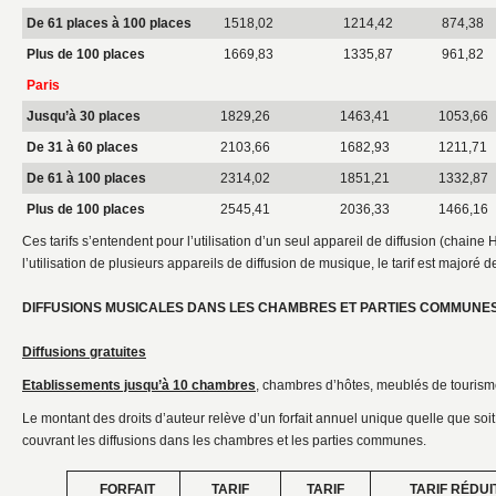
De 61 places à 100 places
1518,02
1214,42
874,38
Plus de 100 places
1669,83
1335,87
961,82
Paris
Jusqu’à 30 places
1829,26
1463,41
1053,66
De 31 à 60 places
2103,66
1682,93
1211,71
De 61 à 100 places
2314,02
1851,21
1332,87
Plus de 100 places
2545,41
2036,33
1466,16
Ces tarifs s’entendent pour l’utilisation d’un seul appareil de diffusion (chaine 
l’utilisation de plusieurs appareils de diffusion de musique, le tarif est majoré 
DIFFUSIONS MUSICALES DANS LES CHAMBRES ET PARTIES COMMUNES
Diffusions gratuites
Etablissements jusqu’à 10 chambres
, chambres d’hôtes, meublés de tourisme
Le montant des droits d’auteur relève d’un forfait annuel unique quelle que soit
couvrant les diffusions dans les chambres et les parties communes.
FORFAIT
TARIF
TARIF
TARIF RÉDUI