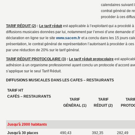
calendaires suivant l
contrat général de re
procéder à ces diffu
TARIF RÉDUIT (2)
:
Le tarif réduit
est applicable à l’exploitant qui a procédé à
diffusions musicales données par lui, notamment par l’envoi d’une demande d
déclaration en ligne sur le site
www.sacem.fr
et a conclu dans les 15 jours cal
présentation, le contrat général de représentation l’autorisant à procéder à ces d
par une réduction de 20% sur le tarif général.
TARIF RÉDUIT PROTOCOLAIRE (3)
:
Le tarif réduit protocolaire
est applicabl
adhésion à un organisme professionnel ayant conclu un protocole d’accord a
s’applique sur le seul Tarif Réduit.
DIFFUSIONS MUSICALES DANS LES CAFES – RESTAURANTS
TARIF HT
CAFÉS – RESTAURANTS
TARIF
TARIF
TARI
GÉNÉRAL (1)
RÉDUIT (2)
PROTOC
Jusqu’à 2000 habitants
Jusqu’à 30 places
490,43
392,35
282,49