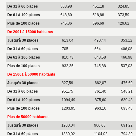
De 31 à 60 places
563,98
451,18
324,85
De 61 à 100 places
648,60
518,88
373,59
Plus de 100 places
745,86
596,69
429,62
De 2001 à 15000 habitants
Jusqu’à 30 places
613,04
490,44
353,12
De 31 à 60 places
705
564
406,08
De 61 à 100 places
810,73
648,58
466,98
Plus de 100 places
932,35
745,88
537,03
De 15001 à 50000 habitants
Jusqu’à 30 places
827,59
662,07
476,69
De 31 à 60 places
951,75
761,40
548,21
De 61 à 100 places
1094,49
875,60
630,43
Plus de 100 places
1203,95
963,16
693,48
Plus de 50000 habitants
Jusqu’à 30 places
1200,04
960,03
691,22
De 31 à 60 places
1380,02
1104,02
794,89