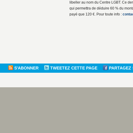
libeller au nom du Centre LGBT. Ce de
qui permettra de déduire 60 % du montan
payé que 120 €. Pour toute info :
conta
S'ABONNER
TWEETEZ CETTE PAGE
PARTAGEZ 