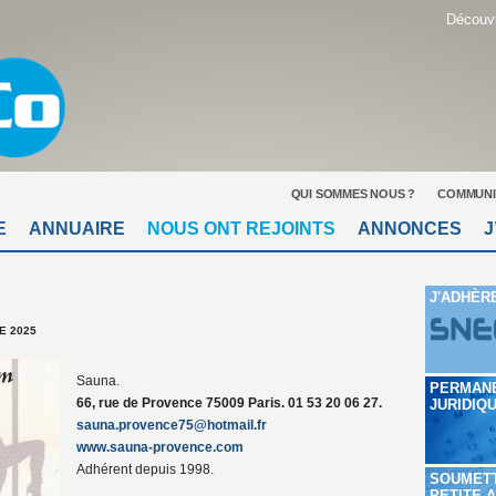
Découvr
QUI SOMMES NOUS ?
COMMUNI
E
ANNUAIRE
NOUS ONT REJOINTS
ANNONCES
J
J'ADHÈR
E 2025
Sauna.
PERMAN
66, rue de Provence 75009 Paris. 01 53 20 06 27.
JURIDIQ
sauna.provence75@hotmail.fr
www.sauna-provence.com
Adhérent depuis 1998.
SOUMET
PETITE 