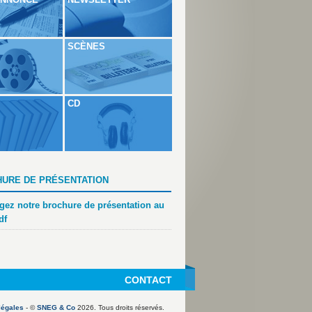
SCÈNES
CD
URE DE PRÉSENTATION
gez notre brochure de présentation au
df
CONTACT
légales
- ©
SNEG & Co
2026. Tous droits réservés.