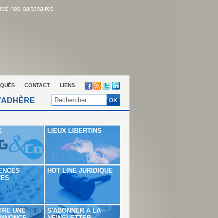
ez nos partenaires
QUÉS
CONTACT
LIENS
’ADHÈRE
E
LIEUX LIBERTINS
ENCES
HOT LINE JURIDIQUE
UES
TRE UNE
S'ABONNER À LA
ANNONCE
NEWSLETTER